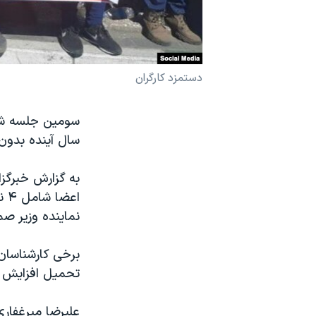
نرگس محمدی برنده جایزه نوبل صلح
همایش محافظه‌کاران آمریکا «سی‌پک»
صفحه‌های ویژه
دستمزد کارگران
سفر پرزیدنت ترامپ به چین
سومین جلسه شور
سال آینده بدون 
نماینده وزیر صم
برخی کارشناسان،
تحمیل افزایش ح
علیرضا میرغفاری