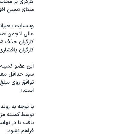
کارگری بر محاس
مبنای تعیین افز
وب‌سایت «خبرآنل
عالی انجمن صنف
کارگران حذف شده
کارگران پافشاری 
این عضو کمیته م
سبد حداقل معیش
توافق روی مبلغ 
است.»
با توجه به روند
توسط کمیته مزد 
یافت تا در نهای
فراهم نشود.