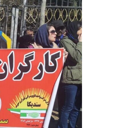
مستندها
فرهنگ و زندگی
حقوق شهروندی
انتخابات ریاست جمهوری آمریکا ۲۰۲۴
اقتصادی
حمله جمهوری اسلامی به اسرائیل
رمز مهسا
علم و فناوری
اسرائیل در جنگ
ورزش زنان در ایران
گالری عکس
اعتراضات زن، زندگی، آزادی
آرشیو پخش زنده
مجموعه مستندهای دادخواهی
تریبونال مردمی آبان ۹۸
دادگاه حمید نوری
چهل سال گروگان‌گیری
قانون شفافیت دارائی کادر رهبری ایران
اعتراضات مردمی آبان ۹۸
اسرائیل در جنگ