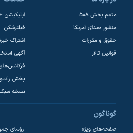
متمم بخش ۵۰۸
اپلیکیشن +VOA
منشور صدای آمریکا
فیلترشکن
حقوق و مقررات
اشتراک خبرن
قوانین تالار
آگهی استخد
فرکانس‌های 
پخش رادیو
یادگیری زبان انگلیسی
نسخه سبک 
دنبال کنید
گوناگون
صفحه‌های ویژه
رؤسای جمهو