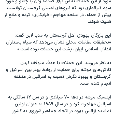
مورد از این حملات تلاش برای صدمه زدن با چاقو و مورد
اسرائیل در جنگ
سوم تیراندازی بود که نیروهای امنیتی گرجستان توانستند
نرگس محمدی برنده جایزه نوبل صلح
پیش از حمله، در اسلحه‌ مهاجم «خرابکاری» کرده و مانع از
همایش محافظه‌کاران آمریکا «سی‌پک»
شلیک شوند.
صفحه‌های ویژه
این بازرگان یهودی اهل گرجستان به مدیا‌ لاین گفت:
سفر پرزیدنت ترامپ به چین
«تحقیقات مقامات محلی نشان می‌دهد که سپاه پاسداران
انقلاب اسلامی ایران، پشت این حملات بوده است.»
به نظر می‌رسد، این حملات با هدف متوقف کردن
تلاش‌های موشه برای حمایت از روابط بهتر بین اسرائیل و
گرجستان و بهبود نگرش نسبت به اسرائیل در منطقه
انجام شده است.
ایتسیک موشه در دهه ۷۰ میلادی و در سن ۱۲ سالگی به
اسرائیل مهاجرت کرد و در سال ۱۹۸۹ به عنوان اولین
نماینده آژانس یهود در اتحاد جماهیر شوروی به کشور