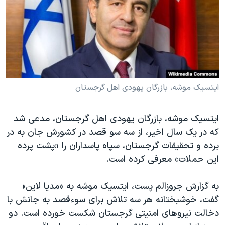
دنبال کنید
مستندها
فرهنگ و زندگی
حقوق شهروندی
انتخابات ریاست جمهوری آمریکا ۲۰۲۴
اقتصادی
حمله جمهوری اسلامی به اسرائیل
رمز مهسا
علم و فناوری
زبانهای مختلف
اسرائیل در جنگ
ورزش زنان در ایران
ایتسیک موشه، بازرگان یهودی اهل گرجستان
گالری عکس
اعتراضات زن، زندگی، آزادی
ایتسیک موشه، بازرگان یهودی اهل گرجستان، مدعی شد
آرشیو پخش زنده
مجموعه مستندهای دادخواهی
که در یک سال اخیر، از سه سو قصد در کشورش جان به در
تریبونال مردمی آبان ۹۸
برده و تحقیقات گرجستان، سپاه پاسداران را «پشت پرده
دادگاه حمید نوری
این حملات» معرفی کرده است.
چهل سال گروگان‌گیری
به گزارش جروزالم پست، ایتسیک موشه به «مدیا‌ لاین»
قانون شفافیت دارائی کادر رهبری ایران
گفت، خوشبختانه هر سه تلاش برای سوءقصد به جانش با
اعتراضات مردمی آبان ۹۸
دخالت نیروهای امنیتی گرجستان شکست خورده است. دو