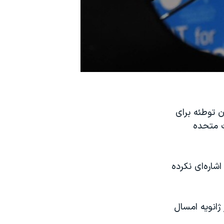
 متهمان توطئه برای
ات متحده
شاره‌ای نکرده
ژانویه امسال