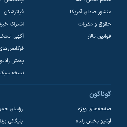
منشور صدای آمریکا
فیلترشکن
حقوق و مقررات
اشتراک خبرن
قوانین تالار
آگهی استخد
فرکانس‌های 
پخش رادیو
یادگیری زبان انگلیسی
نسخه سبک 
دنبال کنید
گوناگون
صفحه‌های ویژه
رؤسای جمهو
آرشیو پخش زنده
بایگانی برن
زبانهای مختلف