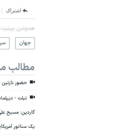
اشتراک
همچنبن ببینید:
جهان
سرخ
مطالب مر
حضور نازنین ز
تبلت - دیپلماس
گاردین: مسیح علی‌نژاد تحت‌حفا
یک سناتور آمریکای