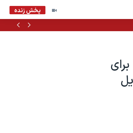
پخش زنده
قبلی
بعدی
برای
یل