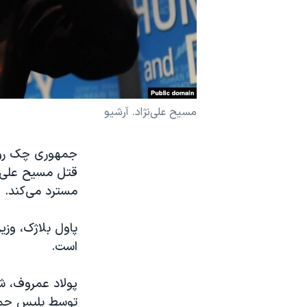
نرگس محمدی برنده جایزه نوبل صلح
همایش محافظه‌کاران آمریکا «سی‌پک»
صفحه‌های ویژه
سفر پرزیدنت ترامپ به چین
مسیح علی‌نژاد. آرشیو
قتل مسیح علی‌نژا
مسترد می‌کند.
پاول بلاژک، وزی
است.
پولاد عمروف، شه
توسط پلیس جمه