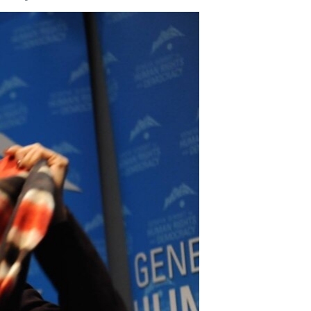
مستندها
فرهنگ و زندگی
حقوق شهروندی
انتخابات ریاست جمهوری آمریکا ۲۰۲۴
اقتصادی
حمله جمهوری اسلامی به اسرائیل
رمز مهسا
علم و فناوری
اسرائیل در جنگ
ورزش زنان در ایران
گالری عکس
اعتراضات زن، زندگی، آزادی
آرشیو پخش زنده
مجموعه مستندهای دادخواهی
تریبونال مردمی آبان ۹۸
دادگاه حمید نوری
چهل سال گروگان‌گیری
قانون شفافیت دارائی کادر رهبری ایران
اعتراضات مردمی آبان ۹۸
اسرائیل در جنگ