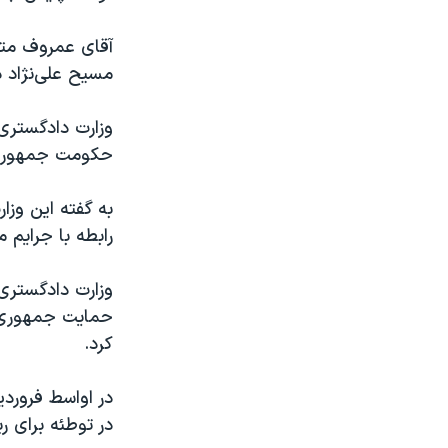
آقای عمروف متهم
مسیح علی‌نژاد د
وزارت دادگستری 
حکومت جمهوری ا
به گفته این وزا
رابطه با جرایم 
وزارت دادگستری آ
حمایت جمهوری ا
کرد.
در اواسط فروردی
در توطئه برای ر