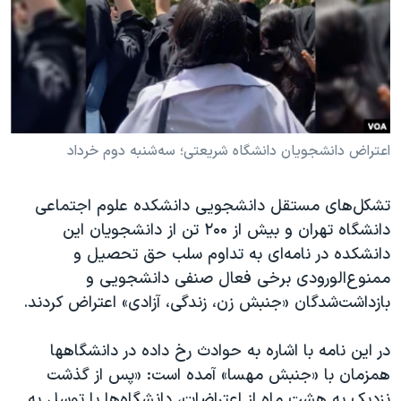
دنبال کنید
مستندها
فرهنگ و زندگی
حقوق شهروندی
انتخابات ریاست جمهوری آمریکا ۲۰۲۴
اقتصادی
حمله جمهوری اسلامی به اسرائیل
رمز مهسا
علم و فناوری
زبانهای مختلف
اسرائیل در جنگ
ورزش زنان در ایران
اعتراض دانشجویان دانشگاه شریعتی؛ سه‌شنبه دوم خرداد
گالری عکس
اعتراضات زن، زندگی، آزادی
تشکل‌های مستقل دانشجویی دانشکده علوم‌ اجتماعی
آرشیو پخش زنده
مجموعه مستندهای دادخواهی
دانشگاه تهران و بیش از ۲۰۰ تن از دانشجویان این
تریبونال مردمی آبان ۹۸
دانشکده در نامه‌ای به تداوم سلب حق تحصیل و
ممنوع‌الورودی برخی فعال صنفی دانشجویی و
دادگاه حمید نوری
بازداشت‌شدگان «جنبش زن، زندگی، آزادی» اعتراض کردند.
چهل سال گروگان‌گیری
قانون شفافیت دارائی کادر رهبری ایران
در این نامه با اشاره به حوادث رخ داده در دانشگاهها
همزمان با «جنبش مهسا» آمده است: «پس از گذشت
اعتراضات مردمی آبان ۹۸
نزدیک به هشت ماه از اعتراضات، دانشگاه‌ها با توسل به