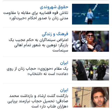
اسرائیل در جنگ
حقوق شهروندی
نرگس محمدی برنده جایزه نوبل صلح
تلاش قوه قضاییه برای مقابله با مقاومت
مدنی زنان با صدور احکام «حیرت‌آور»
همایش محافظه‌کاران آمریکا «سی‌پک»
صفحه‌های ویژه
فرهنگ و زندگی
سفر پرزیدنت ترامپ به چین
اعتراض سینماگران به حکم عجیب یک
بازیگر؛ توهین به شعور تمام اهالی
سینماست
ايران
یک مقام «حوزوی»: حجاب زنان از روی
«عادت» است نه «انتخاب»
ايران
بازگشت گشت ارشاد و بازداشت محمد
صادقی؛ تحمیل حجاب نیازمند برپایی
«هزاران طناب دار» است