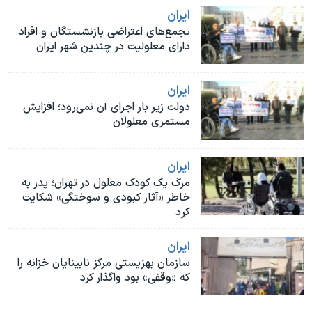
اسرائیل در جنگ
ايران
نرگس محمدی برنده جایزه نوبل صلح
تجمع‌های اعتراضی بازنشستگان و افراد
دارای معلولیت در چندین شهر ایران
همایش محافظه‌کاران آمریکا «سی‌پک»
صفحه‌های ویژه
ايران
سفر پرزیدنت ترامپ به چین
دولت زیر بار اجرای آن نمی‌رود؛ افزایش
مستمری معلولان
ايران
مرگ یک کودک معلول در تهران؛ پدر به
خاطر «آثار کبودی و سوختگی» شکایت
کرد
ايران
سازمان بهزیستی مرکز نابینایان خزانه را
که «وقفی» بود واگذار کرد