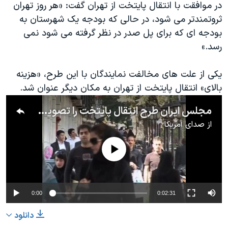
اسرائیل در جنگ
در موافقت با انتقال پایتخت از تهران گفت: «هر روز تهران
ثروتمندتر می شود، در حالی که بودجه یک شهرستان به
نرگس محمدی برنده جایزه نوبل صلح
بودجه ای که برای پل صدر در نظر گرفته می شود نمی
همایش محافظه‌کاران آمریکا «سی‌پک»
رسد.»
صفحه‌های ویژه
یکی از علت های مخالفت نمایندگان با این طرح، «هزینه
سفر پرزیدنت ترامپ به چین
بالای» انتقال پایتخت از تهران به مکان دیگر عنوان شد.
مجلس ایران طرح انتقال پایتخت را تصویب کرد
از
صدای آمریکا
No media source currently available
0:00
0:02:31
دانلود