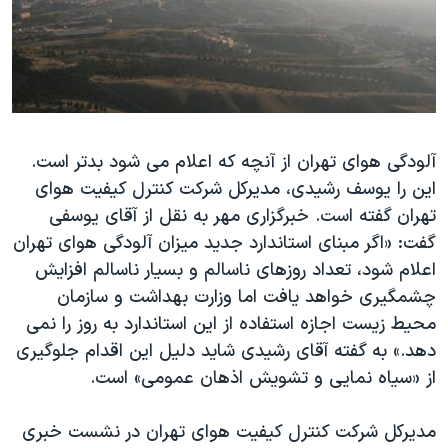
دنبال کنید
مستندها
فرهنگ و زندگی
حقوق شهروندی
انتخابات ریاست جمهوری آمریکا ۲۰۲۴
اقتصادی
حمله جمهوری اسلامی به اسرائیل
رمز مهسا
علم و فناوری
زبانهای مختلف
آلودگی هوای تهران از آنچه که اعلام می شود بدتر است.
اسرائیل در جنگ
ورزش زنان در ایران
این را یوسف رشیدی، مدیرکل شرکت کنترل کیفیت هوای
گالری عکس
اعتراضات زن، زندگی، آزادی
تهران گفته است. خبرگزاری مهر به نقل از آقای یوسفی
آرشیو پخش زنده
مجموعه مستندهای دادخواهی
گفت: «اگر مبنای استاندارد جدید میزان آلودگی هوای تهران
اعلام شود، تعداد روزهای ناسالم و بسیار ناسالم افزایش
تریبونال مردمی آبان ۹۸
چشمگیری خواهد یافت اما وزارت بهداشت و سازمان
دادگاه حمید نوری
محیط زیست اجازه استفاده از این استاندارد به روز را نمی
چهل سال گروگان‌گیری
دهد.» به گفته آقای رشیدی شاید دلیل این اقدام جلوگیری
از «سیاه نمایی و تشویش اذهان عمومی» است.
قانون شفافیت دارائی کادر رهبری ایران
اعتراضات مردمی آبان ۹۸
مدیرکل شرکت کنترل کیفیت هوای تهران در نشست خبری