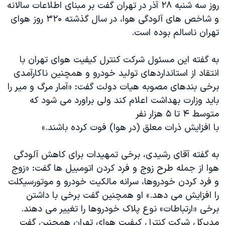
اسرائیل در جنگ
روز سه شنبه ۲۸ آذر در تهران گفت بر مبنای اطلاعات سالانه
و شاخص های آلودگی هوا، در سال گذشته ۳۲۰ روز هوای
نرگس محمدی برنده جایزه نوبل صلح
تهران ناسالم بوده است.
همایش محافظه‌کاران آمریکا «سی‌پک»
صفحه‌های ویژه
به گفته این مسئول شرکت کنترل کیفیت هوای تهران با
انتقاد از استانداردهای تولید خودرو و همچنین ناکارآمدی
سفر پرزیدنت ترامپ به چین
برخی بندهای مصوبه هیات دولت گفت: «آمار مرگ و میر را
باید وزارت بهداشت اعلام کند ولی براورد می شود که
متوسط ۴ تا ۵ هزار نفر
با افزایش ذرات معلق (در هوا) فوت کرده باشند.»
به گفته آقای رشیدی، برخی تمهیدات برای کاهش آلودگی
هوا از جمله طرح زوج و فرد کردن اتومبیل ها گفت: «زوج
و فرد کردن خودروها، سرانه مالکیت خودرو و موتورسیکلت
را افزایش می دهد.» او همچنین گفت برخی با داشتن
برخی «ارتباطات» نوع پلاک خودروها را تغییر می دهند.
مدیرکل شرکت کنترل کیفیت هوای تهران همچنین گفت