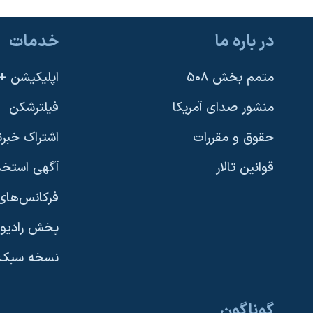
در باره ما
خدمات
متمم بخش ۵۰۸
اپلیکیشن +VOA
منشور صدای آمریکا
فیلترشکن
حقوق و مقررات
اشتراک خبرن
قوانین تالار
آگهی استخد
فرکانس‌های 
پخش رادیو
یادگیری زبان انگلیسی
نسخه سبک 
دنبال کنید
گوناگون