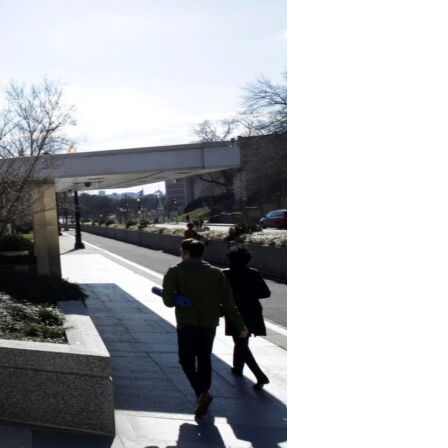
مستندها
فرهنگ و زندگی
حقوق شهروندی
انتخابات ریاست جمهوری آمریکا ۲۰۲۴
اقتصادی
حمله جمهوری اسلامی به اسرائیل
رمز مهسا
علم و فناوری
اسرائیل در جنگ
ورزش زنان در ایران
گالری عکس
اعتراضات زن، زندگی، آزادی
آرشیو پخش زنده
مجموعه مستندهای دادخواهی
تریبونال مردمی آبان ۹۸
دادگاه حمید نوری
چهل سال گروگان‌گیری
قانون شفافیت دارائی کادر رهبری ایران
اعتراضات مردمی آبان ۹۸
اسرائیل در جنگ