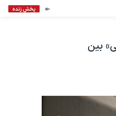
پخش زنده
ی» بین