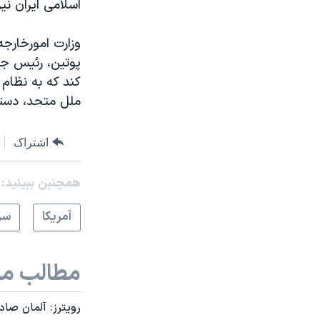
اسلامی ایران نی
وزارت امورخارج
پوتین، رئيس جم
کند که به نظام 
ملل متحد، دستر
اشتراک
همچنبن ببینید:
آمريکا
سر
مطالب مر
رویترز: آلمان صاد