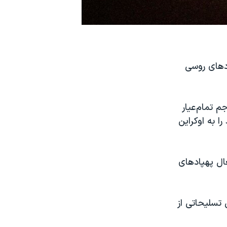
 بیش از ۸ هزار فروند پهپادهای روسی
آغاز تهاجم تمام‌عیار
 پهپاد مدل شاهد را به اوکراین
ال پهپادهای
 تسلیحاتی از