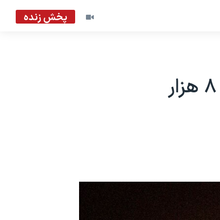
پخش زنده
اوکراین: روسیه از آغاز جنگ بیش از ۸ هزار