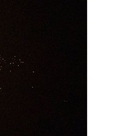
مستندها
فرهنگ و زندگی
حقوق شهروندی
انتخابات ریاست جمهوری آمریکا ۲۰۲۴
اقتصادی
حمله جمهوری اسلامی به اسرائیل
رمز مهسا
علم و فناوری
اسرائیل در جنگ
ورزش زنان در ایران
گالری عکس
اعتراضات زن، زندگی، آزادی
آرشیو پخش زنده
مجموعه مستندهای دادخواهی
تریبونال مردمی آبان ۹۸
دادگاه حمید نوری
چهل سال گروگان‌گیری
قانون شفافیت دارائی کادر رهبری ایران
اعتراضات مردمی آبان ۹۸
اسرائیل در جنگ