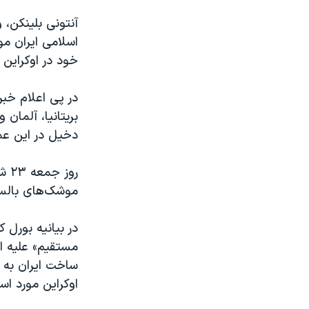
اسلامی ایران م
خود در اوکراین
در پی اعلام خب
بریتانیا، آلمان و فر
دخیل در این عمل
روز
موشک‌های بالست
در بیانیه بورل 
مستقیم» علیه ام
ساخت ایران به ر
اوکراین مورد است