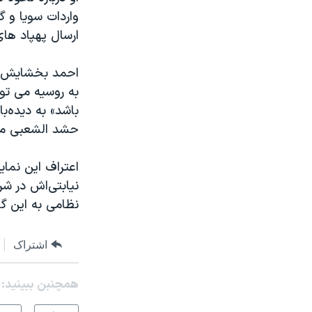
واردات سویا و 
ارسال پهپاد ها
احمد بخشایش‌ار
به روسیه می تو
باشد» به دیده‌با
حشد الشعبی مو
اعتراف این نما
نیابتی‌اش در ش
نظامی به این گرو
اشتراک
همچنبن ببینید: