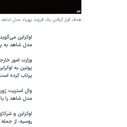
نرگس محمدی برنده جایزه نوبل صلح
همایش محافظه‌کاران آمریکا «سی‌پک»
هدف قرار گرفتن یک فروند پهپاد مدل شاهد روسیه توس
صفحه‌های ویژه
سفر پرزیدنت ترامپ به چین
مدل شاهد به پر
پرتاب کرده است
وال استریت ژور
مدل شاهد را با
اوکراین و شرکای
روسیه، از جمله 