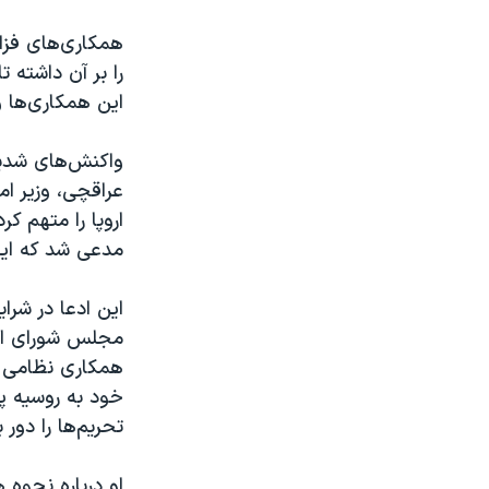
همکاری‌های فز
را بر آن داشته 
این همکاری‌ها 
واکنش‌های شدید
عراقچی، وزیر ام
اروپا را متهم ک
مدعی شد که ایر
این ادعا در شر
همکاری‌ نظامی 
خود به روسیه په
تحریم‌ها را دور 
او درباره نحوه ه