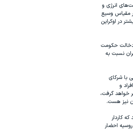
ت‌های انرژی و
در مقیاس وسیع
شتر در اوکراین
ل دخالت حکومت
یران نسبت به
ی با شرکای
راد و
ر خواهد گرفت،
ن نیز هست.
که کاردار
 روسیه احضار