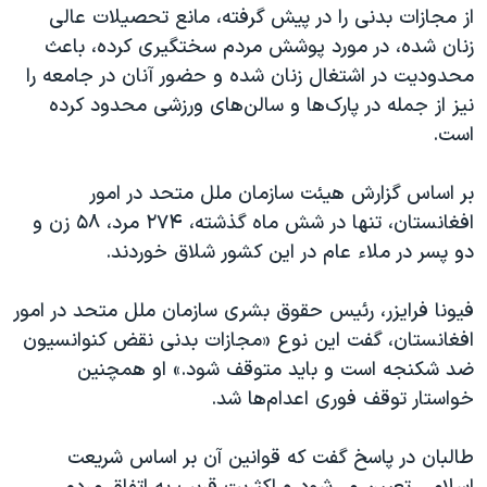
اسرائیل در جنگ
از مجازات‌ بدنی را در پیش گرفته، مانع تحصیلات عالی
زنان شده، در مورد پوشش مردم سختگیری کرده، باعث
نرگس محمدی برنده جایزه نوبل صلح
محدودیت در اشتغال زنان شده و حضور آنان در جامعه را
همایش محافظه‌کاران آمریکا «سی‌پک»
نیز از جمله در پارک‌ها و سالن‌های ورزشی محدود کرده
صفحه‌های ویژه
است.
سفر پرزیدنت ترامپ به چین
بر اساس گزارش هیئت سازمان ملل متحد در امور
افغانستان، تنها در شش ماه گذشته، ۲۷۴ مرد، ۵۸ زن و
دو پسر در ملاء عام در این کشور شلاق خوردند.
فیونا فرایزر، رئیس حقوق بشری سازمان ملل متحد در امور
افغانستان، گفت این نوع «مجازات‌ بدنی نقض کنوانسیون
ضد شکنجه است و باید متوقف شود.» او همچنین
خواستار توقف فوری اعدام‌ها شد.
طالبان در پاسخ گفت که قوانین آن بر اساس شریعت