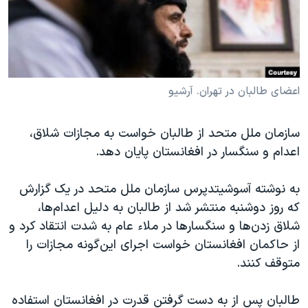
دنبال کنید
مستندها
فرهنگ و زندگی
حقوق شهروندی
انتخابات ریاست جمهوری آمریکا ۲۰۲۴
اقتصادی
حمله جمهوری اسلامی به اسرائیل
رمز مهسا
علم و فناوری
اعضای طالبان در تهران. آرشیو
زبانهای مختلف
اسرائیل در جنگ
ورزش زنان در ایران
سازمان ملل متحد از طالبان خواست به مجازات شلاق،
گالری عکس
اعتراضات زن، زندگی، آزادی
اعدام‌ و سنگسار در افغانستان پایان دهد.
آرشیو پخش زنده
مجموعه مستندهای دادخواهی
به نوشته آسوشیتدپرس سازمان ملل متحد در یک گزارش
تریبونال مردمی آبان ۹۸
که روز دوشنبه منتشر شد از طالبان به دلیل اعدام‌ها،
دادگاه حمید نوری
شلاق زدن‌ها و سنگسارها در ملاء عام به شدت انتقاد کرد و
چهل سال گروگان‌گیری
از حاکمان افغانستان خواست اجرای این‌گونه مجازات‌ را
متوقف کنند.
قانون شفافیت دارائی کادر رهبری ایران
اعتراضات مردمی آبان ۹۸
طالبان پس از به دست گرفتن قدرت در افغانستان استفاده