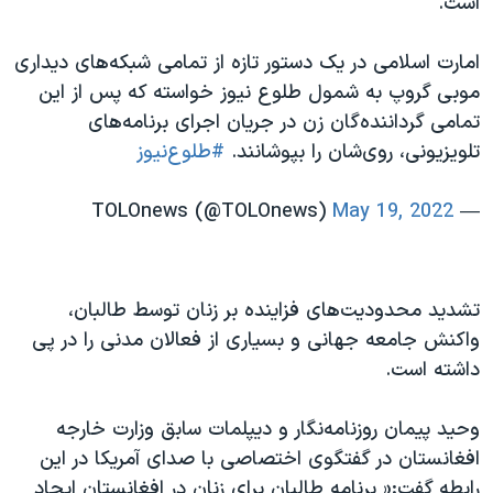
است.
اسرائیل در جنگ
نرگس محمدی برنده جایزه نوبل صلح
امارت اسلامی در یک دستور تازه از تمامی شبکه‌های دیداری
همایش محافظه‌کاران آمریکا «سی‌پک»
موبی گروپ به شمول طلوع نیوز خواسته که پس از این
تمامی گرداننده‌‌گان زن در جریان اجرای برنامه‌های
صفحه‌های ویژه
تلویزیونی، روی‌شان را بپوشانند.
#طلوع‌نیوز
سفر پرزیدنت ترامپ به چین
May 19, 2022
— TOLOnews (@TOLOnews)
تشدید محدودیت‌های فزاینده بر زنان توسط طالبان،
واکنش جامعه جهانی و بسیاری از فعالان مدنی را در پی
داشته است.
وحید پیمان روزنامه‌نگار و دیپلمات سابق وزارت خارجه
افغانستان در گفتگوی اختصاصی با صدای آمریکا در این
رابطه گفت:« برنامه طالبان برای زنان در افغانستان ایجاد