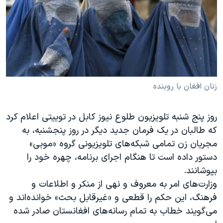
دنبال کنید
مستندها
فرهنگ و زندگی
حقوق شهروندی
انتخابات ریاست جمهوری آمریکا ۲۰۲۴
اقتصادی
حمله جمهوری اسلامی به اسرائیل
رمز مهسا
علم و فناوری
زبانهای مختلف
اسرائیل در جنگ
ورزش زنان در ایران
زنان افغان با روبنده
گالری عکس
اعتراضات زن، زندگی، آزادی
روز پنج شنبه تلویزیون طلوع نیوز کابل در توییتی اعلام کرد
آرشیو پخش زنده
مجموعه مستندهای دادخواهی
که طالبان در یک فرمان جدید دیگر در روز پنجشنبه، به
تریبونال مردمی آبان ۹۸
مجریان زن تمامی شبکه‌های تلویزیونی گروه «موبی»
دادگاه حمید نوری
دستور داده است تا هنگام اجرای برنامه، چهره خود را
بپوشانند.
چهل سال گروگان‌گیری
وزارت‌های امر به معروف و نهی از منکر و اطلاعات و
قانون شفافیت دارائی کادر رهبری ایران
فرهنگ، این حکم را قطعی و «غیرقابل بحث» خوانده‌اند و
اعتراضات مردمی آبان ۹۸
می‌گویند خطاب به تمام رسانه‌های افغانستان صادر شده