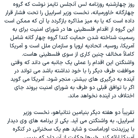
روز چهارشنبه روزنامه لس آنجلس تايمز نوشت که گروه
چهارگانه خاورميانه، نخست وزير اسراييل را تحت فشار قرار
داده است که يا به ميز مذاکره بازگردد يا آن که ممکن است
اين گروه از اقدام فلسطينی ها در شورای امنيت برای به
رسميت شناخته شدن حمايت کند! گروه چهار گانه شامل
آمريکا، روسيه، اتحاديه اروپا و سازمان ملل است و آمريکا
کاملاً مخالف چنين کاری از سوی فلسطينی هاست.
واشنگتن اين اقدام را عملی يک جانبه می داند که وقتی
موافقت طرف ديگر را با خود نداشته باشد می تواند در
آينده به درگيری های بيشتر، منجر شود. آمريکا می گويد
اگر با توافق قبلی دو طرف به شورای امنيت بروند جای
اختلاف در آينده نخواهد ماند.
تقريباً دو هفته ديگر بنيامين نتانياهو، نخست وزير
اسراييل، به واشنگتن می آيد. يکی از برنامه های وی ديدار
با پرزيدنت اوباماست و شايد هم يک سخنرانی در کنگره
آمريکا ارائه کند. خبرها حکايت از آن دارد که رييس