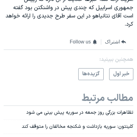
جمهوری اسراييل که چندی پيش در واشنگتن بود گفته
است آقای نتانياهو در اين سفر طرح جديدی را ارائه خواهد
کرد.
اشتراک
Follow us
همچنبن ببینید:
خبر اول
گزيده‌ها
مطالب مرتبط
تظاهرات بزرگی روز جمعه در سوريه پيش بينی می شود
کلینتون: سوریه بازداشت و شکنجه مخالفان را متوقف کند