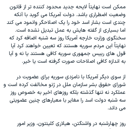
اسرائیل در جنگ
ممکن است نهايتاً لايحه جديد محدود کننده تر از قانون
نرگس محمدی برنده جایزه نوبل صلح
وضعيت اضطراری باشد. دولت آمريکا می گويد با آنکه
چندی است بشار اسد خود را يک اصلاحگر وانمود می کند
همایش محافظه‌کاران آمریکا «سی‌پک»
اما بسياری از گفته هايش به عمل تبديل نشده است.
صفحه‌های ویژه
سخنگوی وزارت خارجه آمريکا روز سه شنبه اضافه کرد که
سفر پرزیدنت ترامپ به چین
نهايتاً اين مردم سوريه هستند که تعيين خواهند کرد آيا
قول های رييس جمهوری سوريه کافی هستند يا نه و آيا
به اندازه کافی اصلاحات صورت گرفته است يا خير.
از سوی ديگر آمريکا با نامزدی سوريه برای عضويت در
شورای حقوق بشر سازمان ملل در ژنو مخالفت کرده است و
عملکرد نه تنها گذشته بلکه روزهای اخير به خصوص روز
سه شنبه دولت اسد را مغاير با معيارهای چنين عضويتی
می داند.
روز چهارشنبه در واشنگتن، هیلاری کلینتون، وزیر امور