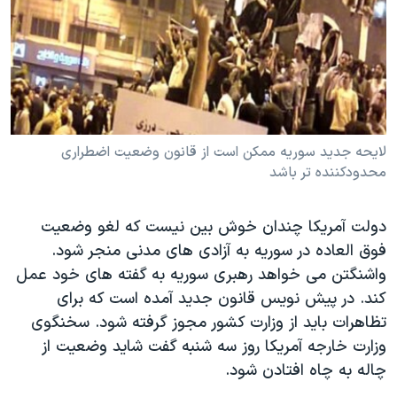
دنبال کنید
مستندها
فرهنگ و زندگی
حقوق شهروندی
انتخابات ریاست جمهوری آمریکا ۲۰۲۴
اقتصادی
حمله جمهوری اسلامی به اسرائیل
رمز مهسا
علم و فناوری
زبانهای مختلف
اسرائیل در جنگ
ورزش زنان در ایران
لايحه جديد سوريه ممکن است از قانون وضعيت اضطراری
محدودکننده تر باشد
گالری عکس
اعتراضات زن، زندگی، آزادی
آرشیو پخش زنده
مجموعه مستندهای دادخواهی
دولت آمريکا چندان خوش بين نيست که لغو وضعيت
تریبونال مردمی آبان ۹۸
فوق العاده در سوريه به آزادی های مدنی منجر شود.
واشنگتن می خواهد رهبری سوريه به گفته های خود عمل
دادگاه حمید نوری
کند. در پيش نويس قانون جديد آمده است که برای
چهل سال گروگان‌گیری
تظاهرات بايد از وزارت کشور مجوز گرفته شود. سخنگوی
قانون شفافیت دارائی کادر رهبری ایران
وزارت خارجه آمريکا روز سه شنبه گفت شايد وضعيت از
چاله به چاه افتادن شود.
اعتراضات مردمی آبان ۹۸