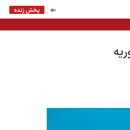
پخش زنده
يه