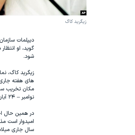
نرگس محمدی برنده جایزه نوبل صلح
همایش محافظه‌کاران آمریکا «سی‌پک»
زيگريد کاگ
صفحه‌های ویژه
دیپلمات سازمان
سفر پرزیدنت ترامپ به چین
گوید، او انتظار
شود.
زيگريد کاگ، نما
های هفته جاری 
نوامبر – ۲۴ آبان ماه - مشخص شود.
در همين حال اخ
امیدوار است مذ
سال جاری ميلادی