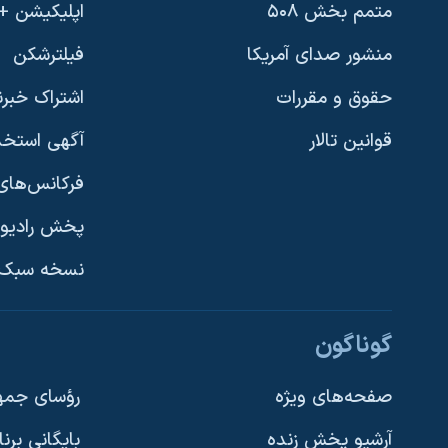
متمم بخش ۵۰۸
اپلیکیشن +VOA
منشور صدای آمریکا
فیلترشکن
حقوق و مقررات
اشتراک خبرن
قوانین تالار
آگهی استخد
فرکانس‌های 
پخش رادیو
یادگیری زبان انگلیسی
نسخه سبک 
دنبال کنید
گوناگون
صفحه‌های ویژه
رؤسای جمهو
آرشیو پخش زنده
بایگانی برن