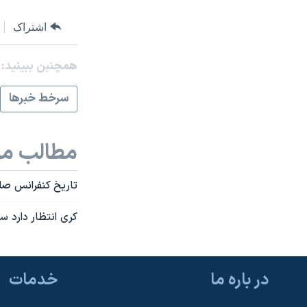
اشتراک
همچنبن ببینید:
سرخط خبرها
مطالب مر
تاریخ کنفرانس صل
کری انتظار دارد س
در باره ما
خدمات