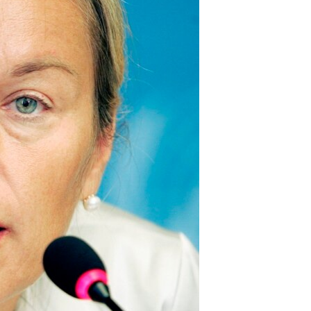
مستندها
فرهنگ و زندگی
حقوق شهروندی
انتخابات ریاست جمهوری آمریکا ۲۰۲۴
اقتصادی
حمله جمهوری اسلامی به اسرائیل
رمز مهسا
علم و فناوری
اسرائیل در جنگ
ورزش زنان در ایران
گالری عکس
اعتراضات زن، زندگی، آزادی
آرشیو پخش زنده
مجموعه مستندهای دادخواهی
تریبونال مردمی آبان ۹۸
دادگاه حمید نوری
چهل سال گروگان‌گیری
قانون شفافیت دارائی کادر رهبری ایران
اعتراضات مردمی آبان ۹۸
اسرائیل در جنگ