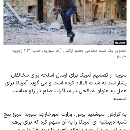
دنبال کنید
مستندها
فرهنگ و زندگی
حقوق شهروندی
انتخابات ریاست جمهوری آمریکا ۲۰۲۴
اقتصادی
حمله جمهوری اسلامی به اسرائیل
رمز مهسا
علم و فناوری
زبانهای مختلف
اسرائیل در جنگ
ورزش زنان در ایران
تصویر یک شبه نظامی عضو ارتش آزاد سوریه، حلب، ۲۳ ژوییه
۲۰۱۳
گالری عکس
اعتراضات زن، زندگی، آزادی
آرشیو پخش زنده
مجموعه مستندهای دادخواهی
سوریه از تصمیم آمریکا برای ارسال اسلحه برای مخالفان
تریبونال مردمی آبان ۹۸
بشار اسد به شدت انتقاد کرده است و می گوید آمریکا برای
دادگاه حمید نوری
عمل به عنوان میانجی در مذاکرات صلح در ژنو مناسب
نیست.
چهل سال گروگان‌گیری
قانون شفافیت دارائی کادر رهبری ایران
به گزارش اسوشتید پرس، وزارت امورخارجه سوریه امروز پنج
اعتراضات مردمی آبان ۹۸
شنبه دربیانیه ای آمریکا را به آن متهم کرد که برای برهم