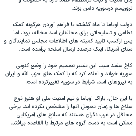
زدن امنیت و ثبات درمنطقه، قصد دارد به خشونت و
اسرائیل در جنگ
تروریسم درسوریه دامن بزند.
نرگس محمدی برنده جایزه نوبل صلح
همایش محافظه‌کاران آمریکا «سی‌پک»
دولت اوباما تا ماه گذشته با فراهم آوردن هرگونه کمک
نظامی و تسلیحاتی برای مخالفان اسد مخالف بود، اما
صفحه‌های ویژه
پس ازکسب تایید کمیته های اطلاعات مجلس نمایندگان و
سفر پرزیدنت ترامپ به چین
سنای آمریکا، اینک درصدد ارسال اسلحه برآمده است.
کاخ سفید سبب این تغییر تصمیم خود را وضع کنونی
سوریه خواند و اعلام کرد که با کمک های حزب الله و ایران
به نیروهای اسد، شرایط در سوریه تغییرکرده است.
با این حال، باراک اوباما و تیم امنیت ملی او هنوز نوع
سلاح ها و زمان تحویل آنها را مشخص نکرده اند. برخی
محافل در غرب نگران هستند که سلاح های آمریکایی
ممکن است به دست گروه های مرتبط با القاعده بیافتد.