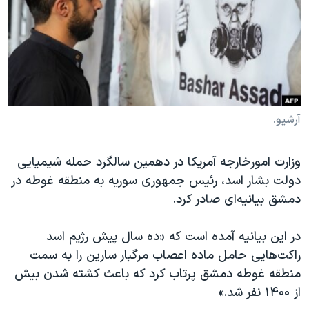
دنبال کنید
مستندها
فرهنگ و زندگی
حقوق شهروندی
انتخابات ریاست جمهوری آمریکا ۲۰۲۴
اقتصادی
حمله جمهوری اسلامی به اسرائیل
رمز مهسا
علم و فناوری
زبانهای مختلف
اسرائیل در جنگ
ورزش زنان در ایران
آرشیو.
گالری عکس
اعتراضات زن، زندگی، آزادی
وزارت امورخارجه آمریکا در دهمین سالگرد حمله شیمیایی
آرشیو پخش زنده
مجموعه مستندهای دادخواهی
دولت بشار اسد، رئیس جمهوری سوریه به منطقه غوطه در
تریبونال مردمی آبان ۹۸
دمشق بیانیه‌ای صادر کرد.
دادگاه حمید نوری
در این بیانیه آمده است که «ده سال پیش رژیم اسد
چهل سال گروگان‌گیری
راکت‌هایی حامل ماده اعصاب مرگبار سارین را به سمت
قانون شفافیت دارائی کادر رهبری ایران
منطقه غوطه دمشق پرتاب کرد که باعث کشته شدن بیش
اعتراضات مردمی آبان ۹۸
از ۱۴۰۰ نفر شد.»