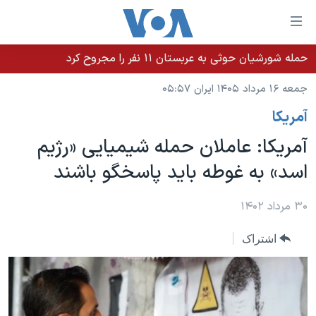
ینکهای
ابل
سترسی
حمله شورشیان حوثی به عربستان ۱۱ نفر را مجروح کرد
خانه
هش
جمعه ۱۶ مرداد ۱۴۰۵ ایران ۰۵:۵۷
نسخه سبک وب‌سایت
ه
آمريکا
حتوای
موضوع ها
صلی
آمریکا: عاملان حمله شیمیایی «رژیم
برنامه های تلویزیونی
ایران
هش
اسد» به غوطه باید پاسخگو باشند
جدول برنامه ها
ه
آمریکا
فحه
صفحه‌های ویژه
جهان
۳۰ مرداد ۱۴۰۲
صلی
فرکانس‌های صدای آمریکا
ورزشی
جام جهانی ۲۰۲۶
هش
اشتراک
پخش رادیویی
ه
گزیده‌ها
عملیات خشم حماسی
ستجو
۲۵۰سالگی آمریکا
ویژه برنامه‌ها
یادگیری زبان انگلیسی
ویدیوها
بایگانی برنامه‌های تلویزیونی