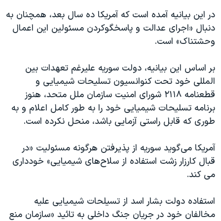
اسرائیل در جنگ
در این بیانیه آمده است که آمریکا ده سال بعد، همچنان به
نرگس محمدی برنده جایزه نوبل صلح
دنبال «اجرای عدالت و پاسخگوکردن مسئولین این اعمال
همایش محافظه‌کاران آمریکا «سی‌پک»
وحشتناک» است.
صفحه‌های ویژه
بر اساس این بیانیه، دولت سوریه علیرغم تعهدات بین
سفر پرزیدنت ترامپ به چین
المللی خود تحت کنوانسیون تسلیحات شیمیایی و
قطعنامه ۲۱۱۸ شورای امنیت سازمان ملل متحد، هنوز
برنامه تسلیحات شیمیایی خود را به طور کامل اعلام و به
طوری که قابل راستی آزمایی باشد، منحل نکرده است.
آمریکا می‌گوید سوریه از پذیرفتن هرگونه مسئولیت «در
قبال کارزار زشت استفاده از سلاح‌های شیمیایی» خودداری
می کند.
استفاده دولت بشار اسد از تسیلحات شیمیایی علیه
مخالفان خود در جریان جنگ داخلی به تائید «سازمان منع