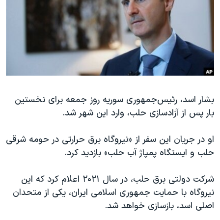
دنبال کنید
مستندها
فرهنگ و زندگی
حقوق شهروندی
انتخابات ریاست جمهوری آمریکا ۲۰۲۴
اقتصادی
حمله جمهوری اسلامی به اسرائیل
رمز مهسا
علم و فناوری
زبانهای مختلف
اسرائیل در جنگ
ورزش زنان در ایران
بشار اسد، رئیس‌جمهوری سوریه روز جمعه برای نخستین
گالری عکس
اعتراضات زن، زندگی، آزادی
بار پس از آزادسازی حلب، وارد این شهر شد.
آرشیو پخش زنده
مجموعه مستندهای دادخواهی
تریبونال مردمی آبان ۹۸
او در جریان این سفر از «نیروگاه برق حرارتی در حومه شرقی
حلب و ایستگاه پمپاژ آب حلب» بازدید کرد.
دادگاه حمید نوری
چهل سال گروگان‌گیری
شرکت دولتی برق حلب، در سال ۲۰۲۱ اعلام کرد که این
قانون شفافیت دارائی کادر رهبری ایران
نیروگاه با حمایت جمهوری اسلامی ایران، یکی از متحدان
اصلی اسد، بازسازی خواهد شد.
اعتراضات مردمی آبان ۹۸