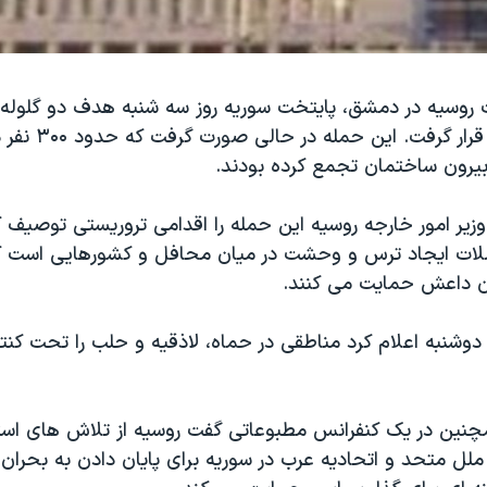
روسيه در دمشق، پايتخت سوريه روز سه شنبه هدف دو گلوله
دولت بشار اسد قرار گرف
بیرون ساختمان تجمع کرده بودند.
زير امور خارجه روسيه این حمله را اقدامی تروريستی توصيف 
ات ايجاد ترس و وحشت در ميان محافل و کشورهايی است که 
يان داعش حمايت می کنند.
دوشنبه اعلام کرد مناطقی در حماه، لاذقیه و حلب را تحت کنت
چنین در يک کنفرانس مطبوعاتی گفت روسيه از تلاش های است
ملل متحد و اتحاديه عرب در سوريه برای پايان دادن به بحران 