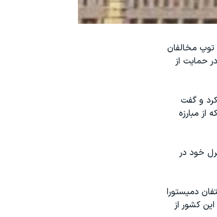
 توپ مخالفان
ت. این حمله در حالی صورت گرفت که حدود ۳۰۰ نفر در حمایت از
کرد و گفت
از مبارزه
رل خود در
فان دميستورا
اين کشور از