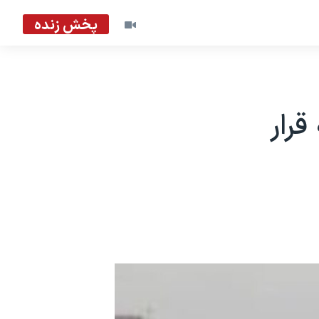
پخش زنده
رار