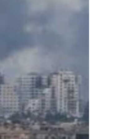
مستندها
فرهنگ و زندگی
حقوق شهروندی
انتخابات ریاست جمهوری آمریکا ۲۰۲۴
اقتصادی
حمله جمهوری اسلامی به اسرائیل
رمز مهسا
علم و فناوری
اسرائیل در جنگ
ورزش زنان در ایران
گالری عکس
اعتراضات زن، زندگی، آزادی
آرشیو پخش زنده
مجموعه مستندهای دادخواهی
تریبونال مردمی آبان ۹۸
دادگاه حمید نوری
چهل سال گروگان‌گیری
قانون شفافیت دارائی کادر رهبری ایران
اعتراضات مردمی آبان ۹۸
اسرائیل در جنگ