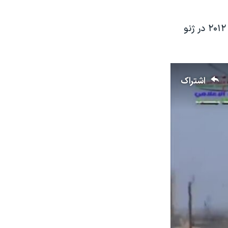
او گفت: دميستورا "به وظايفی عمل می کند که نتيجه مذاکرات ۳۰ ژوئیه سال ۲۰۱۲ در ژنو
اشتراک