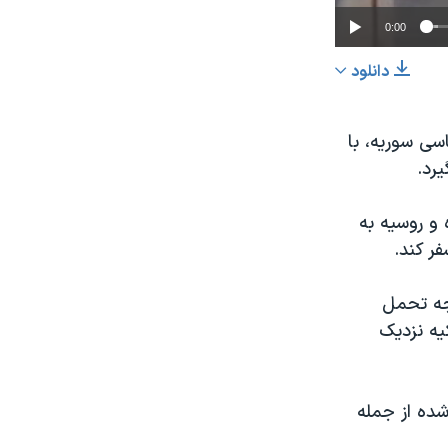
0:00
دانلود
اشتراک
ی سوريه، با
رد.
 و روسيه به
ر کند.
عرض
px
جه تحمل
يه نزديک
شده از جمله