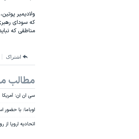
ولاديمير پوتين
که سودای رهبری 
مناطقی که نباید
اشتراک
مطالب مر
سی ان ان: آمریکا شبانه ۵۰ تن مهمات به مخالفان
اوباما: با حضور ا
اتحادیه اروپا از 