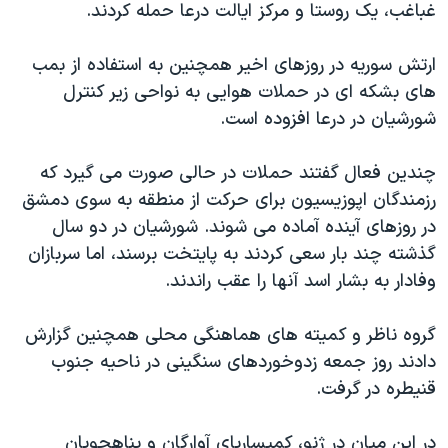
اسرائیل در جنگ
غباغب، یک روستا و مرکز ایالت درعا حمله کردند.
نرگس محمدی برنده جایزه نوبل صلح
ارتش سوریه در روزهای اخیر همچنین به استفاده از بمب
همایش محافظه‌کاران آمریکا «سی‌پک»
های بشکه ای در حملات هوایی به نواحی زیر کنترل
صفحه‌های ویژه
شورشیان در درعا افزوده است.
سفر پرزیدنت ترامپ به چین
چندین فعال گفتند حملات در حالی صورت می گیرد که
رزمندگان اپوزیسیون برای حرکت از منطقه به سوی دمشق
در روزهای آینده آماده می شوند. شورشیان در دو سال
گذشته چند بار سعی کردند به پایتخت برسند، اما سربازان
وفادار به بشار اسد آنها را عقب راندند.
گروه ناظر و کمیته های هماهنگی محلی همچنین گزارش
دادند روز جمعه زدوخوردهای سنگینی در ناحیه جنوب
قنیطره در گرفت.
در این میان در ژنو، کمیساریای آوارگان و پناهجویان