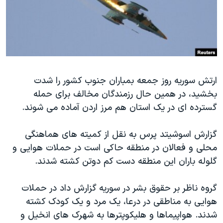
دنبال کنید
مستندها
فرهنگ و زندگی
حقوق شهروندی
انتخابات ریاست جمهوری آمریکا ۲۰۲۴
اقتصادی
حمله جمهوری اسلامی به اسرائیل
رمز مهسا
علم و فناوری
زبانهای مختلف
ارتش سوریه روز جمعه بمباران جنوب کشور را شدت
اسرائیل در جنگ
ورزش زنان در ایران
بخشید، در همین حال رزمندگان مخالف برای حمله
گالری عکس
اعتراضات زن، زندگی، آزادی
گسترده ای در یک استان هم مرز اردن آماده می شوند.
آرشیو پخش زنده
مجموعه مستندهای دادخواهی
گزارش اسوشیتد پرس به نقل از کمیته های هماهنگی
تریبونال مردمی آبان ۹۸
محلی و فعالان در منطقه حاکی است در حملات هوایی و
دادگاه حمید نوری
گلوله باران این منطقه دست کم دوتن کشته شدند.
چهل سال گروگان‌گیری
گروه ناظر بر حقوق بشر در سوریه گزارش داد در حملات
قانون شفافیت دارائی کادر رهبری ایران
هوایی به مناطقی در درعا، یک مرد و یک کودک کشته
اعتراضات مردمی آبان ۹۸
شدند. هواپیماها و هلیکوپترها به شهرک های انخیل و