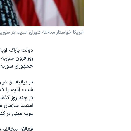
نرگس محمدی برنده جایزه نوبل صلح
همایش محافظه‌کاران آمریکا «سی‌پک»
صفحه‌های ویژه
آمريکا خواستار مداخله شورای امنيت در سوري
سفر پرزیدنت ترامپ به چین
دولت باراک اوبا
روزافزون سوريه 
جمهوری سوريه، 
در بیانیه ای در 
شدت آنچه را که
در چند روز گذش
امنيت سازمان م
عرب مبنی بر کنا
فعالان مخالف دو