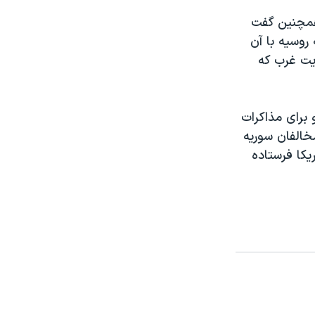
 همچنین گفت
 روسيه با آن
يت غرب که
 برای مذاکرات
خالفان سوریه
يکا فرستاده