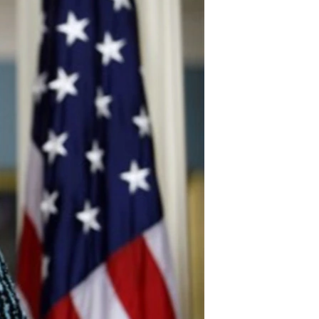
مستندها
فرهنگ و زندگی
حقوق شهروندی
انتخابات ریاست جمهوری آمریکا ۲۰۲۴
اقتصادی
حمله جمهوری اسلامی به اسرائیل
رمز مهسا
علم و فناوری
اسرائیل در جنگ
ورزش زنان در ایران
گالری عکس
اعتراضات زن، زندگی، آزادی
آرشیو پخش زنده
مجموعه مستندهای دادخواهی
تریبونال مردمی آبان ۹۸
دادگاه حمید نوری
چهل سال گروگان‌گیری
قانون شفافیت دارائی کادر رهبری ایران
اعتراضات مردمی آبان ۹۸
اسرائیل در جنگ