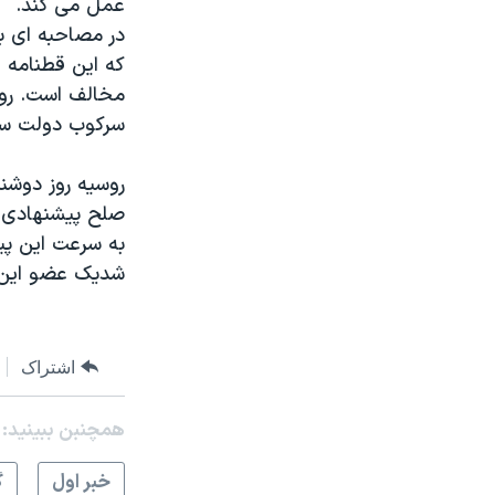
عمل می کند.
در مصاحبه ای ب
که این قطنامه ا
مخالف است. روس
سرکوب دولت سور
روسیه روز دوشنب
صلح پیشنهادی ب
به سرعت این پيش
شديک عضو اين ش
اشتراک
همچنبن ببینید:
خبر اول
گ