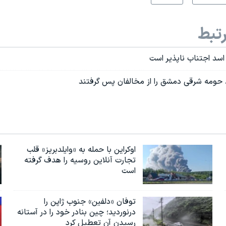
تبط
سد اجتناب ناپذير است
 حومه شرقی دمشق را از مخالفان پس گرفتند
اوکراین با حمله به «وایلدبریز» قلب
تجارت آنلاین روسیه را هدف گرفته
است
توفان «دلفین» جنوب ژاپن را
درنوردید؛ چین بنادر خود را در آستانه
رسیدن آن تعطیل کرد