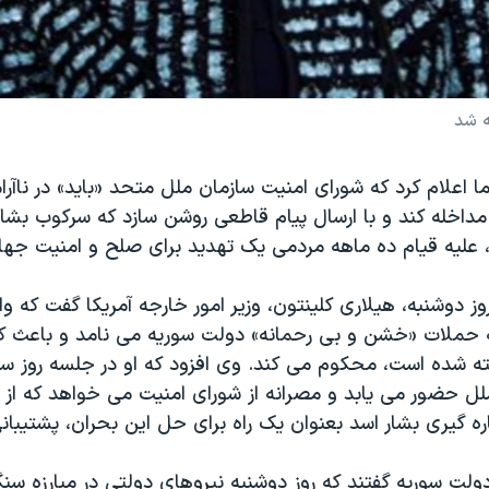
ه شد
ما اعلام کرد که شورای امنيت سازمان ملل متحد «بايد» در ناآر
مداخله کند و با ارسال پيام قاطعی روشن سازد که سرکوب بشا
عليه قيام ده ماهه مردمی يک تهديد برای صلح و امنيت جها
روز دوشنبه، هیلاری کلینتون، وزیر امور خارجه آمريکا گفت که و
 حملات «خشن و بی رحمانه» دولت سوريه می نامد و باعث ک
ته شده است، محکوم می کند. وی افزود که او در جلسه روز س
لل حضور می يابد و مصرانه از شورای امنيت می خواهد که از 
ره گيری بشار اسد بعنوان يک راه برای حل اين بحران، پشتيبانی
لت سوریه گفتند که روز دوشنبه نیروهای دولتی در مبارزه سنگ