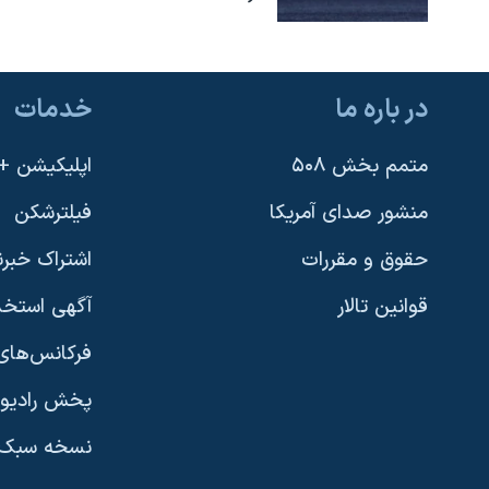
در باره ما
خدمات
متمم بخش ۵۰۸
اپلیکیشن +VOA
منشور صدای آمریکا
فیلترشکن
حقوق و مقررات
اشتراک خبرن
قوانین تالار
آگهی استخد
فرکانس‌های 
پخش رادیو
یادگیری زبان انگلیسی
نسخه سبک 