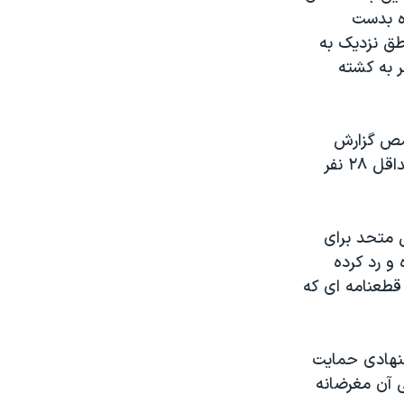
اره بدست
طق نزديک به
 به کشته
حمص گزارش
دادند. آنها گفتند: خشونت در سراسر سوریه روز دوشنبه منجر به کشته شدن حداقل ۲۸ نفر
ل متحد برای
و رد کرده
طعنامه ای که
شنهادی حمایت
ی آن مغرضانه