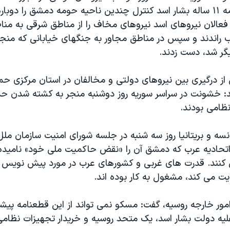
حکومت خودکامه ۱۱ ساله بشار اسد کنترل چندين ناحيه حومه دمشق را دوب
 فعالان نيروهای اسد نيروهای مخاف را از مناطق شرقی به منا
راندند و سپس در مناطق مجاور به جنگهای خيابانی که منجر
ر شد، دست زدند.
از درگيری بین نیروهای دولتی و مخالفان در استان مرکزی 
نظامی بودند.
نسه و بریتانیا روز سه شنبه در جلسه شورای امنیت سازمان مل
تحادیه عرب که دمشق آن را «نقض حاکمیت ملی خود» ناميده 
کنند. قدرت های غربی و کشورهای عرب در مورد پیش نویس ق
ت می کند، مشغول به کار بوده اند.
 امور خارجه روسیه، گفت: مسکو نمی تواند از اين قطعنامه پي
عليه دولت بشار اسد، یک متحد روسیه و خریدار تجهيزات نظام