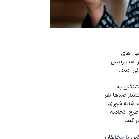
امی های
ر اسد، رييس
نی است.
اشنگتن به
شتار صدها نفر
ه شنبه شورای
طرح اتحاديه
 کند.
ین با مخالفان