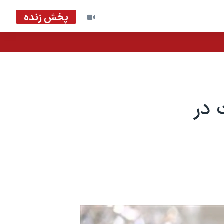
پخش زنده
 در