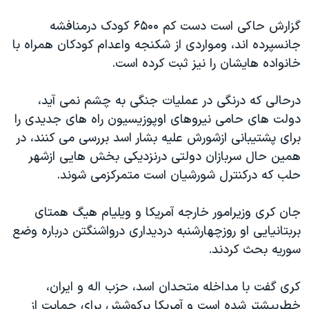
اسرائیل در جنگ
گزارش حاکی است دست کم ۶۵۰۰ کودک درمنافشه
نرگس محمدی برنده جایزه نوبل صلح
جانسپرده اند، ومواردی از شکنجه واعدام کودکان همراه با
همایش محافظه‌کاران آمریکا «سی‌پک»
خانواده هایشان را نیز ثبت کرده است.
صفحه‌های ویژه
درحالی که درنگی در عملیات جنگی به چشم نمی آید،
سفر پرزیدنت ترامپ به چین
دولت های حامی نیروهای اوپوزیسیون راه های جدیدی را
برای پشتیبانی ازشورش علیه بشار اسد بررسی می کنند، در
همین حال سربازان دولتی درنزدیکی بخش هایی ازشهر
حلب که درکنترل شورشیان است متمرکزمی شوند.
جان کری وزیرامور خارجه آمریکا و ویلیام هیگ همتای
بربتانیایی او روزچهارشنبه دردیداری درواشنگتن درباره وضع
سوریه بحث کردند.
کری گفت با مداخله متحدان اسد، حزب اله و ایران،
خطربیشتر شده است و آمریکا برکوشش برای حمایت از