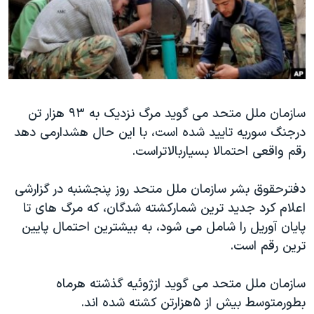
دنبال کنید
مستندها
فرهنگ و زندگی
حقوق شهروندی
انتخابات ریاست جمهوری آمریکا ۲۰۲۴
اقتصادی
حمله جمهوری اسلامی به اسرائیل
رمز مهسا
علم و فناوری
زبانهای مختلف
سازمان ملل متحد می گوید مرگ نزدیک به ۹۳ هزار تن
اسرائیل در جنگ
ورزش زنان در ایران
درجنگ سوریه تایید شده است، با این حال هشدارمی دهد
گالری عکس
اعتراضات زن، زندگی، آزادی
رقم واقعی احتمالا بسیاربالاتراست.
آرشیو پخش زنده
مجموعه مستندهای دادخواهی
دفترحقوق بشر سازمان ملل متحد روز پنجشنبه در گزارشی
تریبونال مردمی آبان ۹۸
اعلام کرد جدید ترین شمارکشته شدگان، که مرگ های تا
دادگاه حمید نوری
پایان آوریل را شامل می شود، به بیشترین احتمال پایین
چهل سال گروگان‌گیری
ترین رقم است.
قانون شفافیت دارائی کادر رهبری ایران
سازمان ملل متحد می گوید ازژوئیه گذشته هرماه
اعتراضات مردمی آبان ۹۸
بطورمتوسط بیش از ۵هزارتن کشته شده اند.