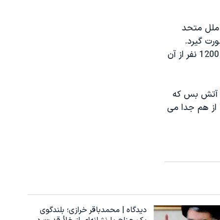
 ملل متحد
رت گیرد.
تقویت توانایی های صلحبانان برای دفاع از خود وافزایش تعداد آنها به حدود 1200 نفر از آن
اس توافقنامه آتش بس که
را از هم جدا می
دیدگاه | محمدباقر خرازی؛ بلندگوی