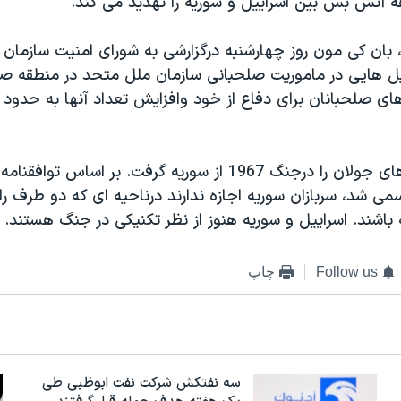
ه آتش بس بین اسراییل و سوریه را تهدید می کند.
، بان کی مون روز چهارشنبه درگزارشی به شورای امنیت سازمان
ل هایی در ماموریت صلحبانی سازمان ملل متحد در منطقه صو
اسراییل بلندی های جولان را درجنگ 1967 از سوریه گرفت. بر اس
سال 1974 رسمی شد، سربازان سوریه اجازه ندارند درناحیه ای که دو طرف 
اشند. اسراییل و سوریه هنوز از نظر تکنیکی در جنگ هستند.
Follow us
چاپ
سه نفتکش شرکت نفت ابوظبی طی