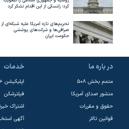
روسیه و جمهوری اسلامی را تصویب
کرد؛ زلنسکی از این اقدام تشکر کرد
نرگس محمدی برنده جایزه نوبل صلح
همایش محافظه‌کاران آمریکا «سی‌پک»
تحریم‌های تازه آمریکا علیه شبکه‌ای از
صفحه‌های ویژه
صرافی‌ها و شرکت‌های پوششی
حکومت ایران
سفر پرزیدنت ترامپ به چین
در باره ما
خدمات
متمم بخش ۵۰۸
اپلیکیشن +VOA
منشور صدای آمریکا
فیلترشکن
حقوق و مقررات
اشتراک خبرن
قوانین تالار
آگهی استخد