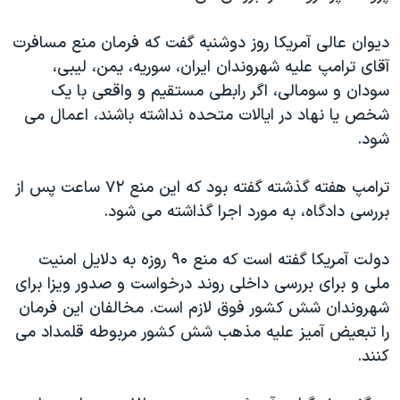
اسرائیل در جنگ
نرگس محمدی برنده جایزه نوبل صلح
دیوان عالی آمریکا روز دوشنبه گفت که فرمان منع مسافرت
آقای ترامپ علیه شهروندان ایران، سوریه، یمن، لیبی،
همایش محافظه‌کاران آمریکا «سی‌پک»
سودان و سومالی، اگر رابطی مستقیم و واقعی با یک
صفحه‌های ویژه
شخص یا نهاد در ایالات متحده نداشته باشند، اعمال می
سفر پرزیدنت ترامپ به چین
شود.
ترامپ هفته گذشته گفته بود که این منع ۷۲ ساعت پس از
بررسی دادگاه، به مورد اجرا گذاشته می شود.
دولت آمریکا گفته است که منع ۹۰ روزه به دلایل امنیت
ملی و برای بررسی داخلی روند درخواست و صدور ویزا برای
شهروندان شش کشور فوق لازم است. مخالفان این فرمان
را تبعیض آمیز علیه مذهب شش کشور مربوطه قلمداد می
کنند.