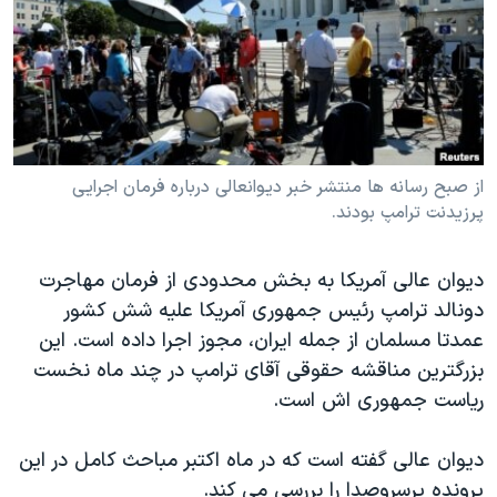
دنبال کنید
مستندها
فرهنگ و زندگی
حقوق شهروندی
انتخابات ریاست جمهوری آمریکا ۲۰۲۴
اقتصادی
حمله جمهوری اسلامی به اسرائیل
رمز مهسا
علم و فناوری
زبانهای مختلف
اسرائیل در جنگ
ورزش زنان در ایران
از صبح رسانه ها منتشر خبر دیوانعالی درباره فرمان اجرایی
پرزیدنت ترامپ بودند.
گالری عکس
اعتراضات زن، زندگی، آزادی
آرشیو پخش زنده
مجموعه مستندهای دادخواهی
دیوان عالی آمریکا به بخش محدودی از فرمان مهاجرت
تریبونال مردمی آبان ۹۸
دونالد ترامپ رئیس جمهوری آمریکا علیه شش کشور
عمدتا مسلمان از جمله ایران، مجوز اجرا داده است. این
دادگاه حمید نوری
بزرگترین مناقشه حقوقی آقای ترامپ در چند ماه نخست
چهل سال گروگان‌گیری
ریاست جمهوری اش است.
قانون شفافیت دارائی کادر رهبری ایران
دیوان عالی گفته است که در ماه اکتبر مباحث کامل در این
اعتراضات مردمی آبان ۹۸
پرونده پرسروصدا را بررسی می کند.