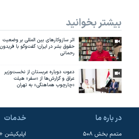
بیشتر بخوانید
اثر ساز‌و‌کارهای بین المللی بر وضعیت
حقوق بشر در ایران؛ گفت‌وگو با فریدون
رحمانی
دعوت دوباره عربستان از نخست‌وزیر
عراق و گزارش‌ها از «سفر» هیئت
«چارچوب هماهنگی» به تهران
در باره ما
خدمات
متمم بخش ۵۰۸
اپلیکیشن +VOA