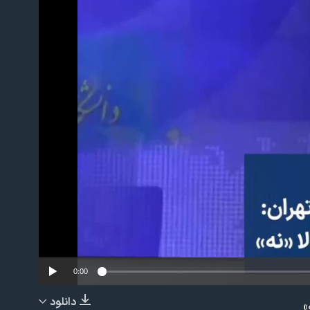
No m
0:00
دانلود
»