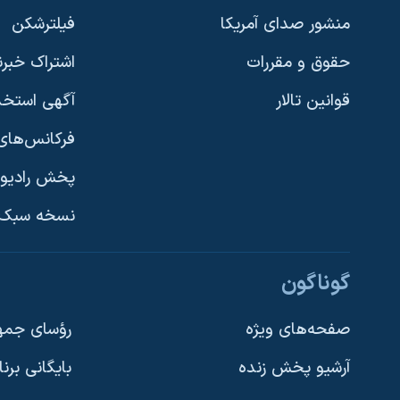
منشور صدای آمریکا
فیلترشکن
حقوق و مقررات
اشتراک خبرن
قوانین تالار
آگهی استخد
فرکانس‌های 
پخش رادیو
یادگیری زبان انگلیسی
نسخه سبک 
دنبال کنید
گوناگون
صفحه‌های ویژه
رؤسای جمهو
آرشیو پخش زنده
بایگانی برن
زبانهای مختلف