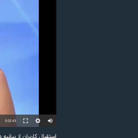
مستندها
فرهنگ و زندگی
حقوق شهروندی
انتخابات ریاست جمهوری آمریکا ۲۰۲۴
اقتصادی
حمله جمهوری اسلامی به اسرائیل
رمز مهسا
علم و فناوری
اسرائیل در جنگ
ورزش زنان در ایران
گالری عکس
اعتراضات زن، زندگی، آزادی
آرشیو پخش زنده
مجموعه مستندهای دادخواهی
تریبونال مردمی آبان ۹۸
دادگاه حمید نوری
چهل سال گروگان‌گیری
قانون شفافیت دارائی کادر رهبری ایران
0:02:43
اعتراضات مردمی آبان ۹۸
اسرائیل در جنگ
استقبال کاربران از بیانیه 