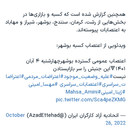
همچنین گزارش شده است که کسبه و بازاری‌ها در
بخش‌هایی از رشت، کرمان، سنندج، بوشهر، شیراز و مهاباد
به اعتصابات پیوسته‌اند.
ویدئویی از اعتصاب کسبه بوشهر:
اعتصاب عمومی گسترده بوشهرچهارشنبه ۴ آبان
۱۴۰۱🔻این جنبش را سر بازایستادن
نیست
#علیه_وضعیت_موجود
#اعتراضات_مردمی
#اعتراضا
ت_سراسری
#اعتصابات_سراسری
#مهسا_امینی
#ژینا_امینی
#Mahsa_Amini
pic.twitter.com/Sca4peZKMG
— اتحادیه آزاد کارگران ایران (@AzadEttehad)
October
26, 2022