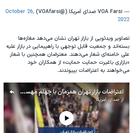
اسرائیل در جنگ
— VOA Farsi صدای آمریکا (@VOAfarsi)
October 26,
نرگس محمدی برنده جایزه نوبل صلح
2022
همایش محافظه‌کاران آمریکا «سی‌پک»
صفحه‌های ویژه
تصاویر ویدئویی از بازار تهران نشان می‌دهد مغازه‌ها
سفر پرزیدنت ترامپ به چین
بسته‌اند و جمعیت قابل توجهی با راهپیمایی در بازار علیه
علی خامنه‌ای شعار می‌دهند. معترضان همچنین با شعار
«بازاری باغیرت حمایت حمایت» از همکاران خود
می‌خواهند به اعتراضات بپیوندند.
اعتراضات بازار تهران همزمان با چهلم مهسا امینی چهارشنبه ۴ آبان
از
صدای آمریکا
No media source currently available