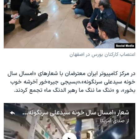
اعتصاب کارکنان بورس در اصفهان
در مرکز کامپیوتر ایران معترضان با شعارهای «امسال سال
خونه سیدعلی سرنگونه»،‌«بسیجی جیره‌خور آخرشه خوب
بخور»، و «ننگ ما ننگ ما رهبر الدنگ ما» تجمع کردند.
شعار «امسال سال خونه سیدعلی سرنگونه» در مرکز کامپیوتر ایران -۴ آبان
از
صدای آمریکا
No media source currently available