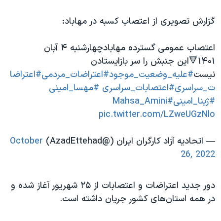
گزارش تصویری از اعتصاب کسبه در مهاباد:
اعتصاب عمومی گسترده مهابادچهارشنبه ۴ آبان
۱۴۰۱🔻این جنبش را سر بازایستادن
نیست
#علیه_وضعیت_موجود
#اعتراضات_مردمی
#اعتراضا
ت_سراسری
#اعتصابات_سراسری
#مهسا_امینی
#ژینا_امینی
#Mahsa_Amini
pic.twitter.com/LZweUGzNlo
— اتحادیه آزاد کارگران ایران (@AzadEttehad)
October
26, 2022
دور جدید اعتراضات و اعتصابات از ۲۵ شهریور آغاز شده و
در همه استان‌های کشور جریان داشته است.