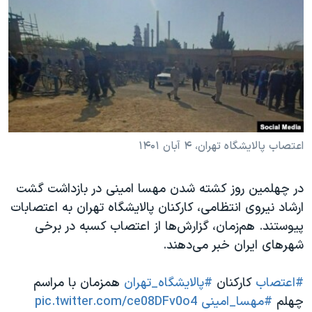
دنبال کنید
مستندها
فرهنگ و زندگی
حقوق شهروندی
انتخابات ریاست جمهوری آمریکا ۲۰۲۴
اقتصادی
حمله جمهوری اسلامی به اسرائیل
رمز مهسا
علم و فناوری
زبانهای مختلف
اسرائیل در جنگ
ورزش زنان در ایران
گالری عکس
اعتراضات زن، زندگی، آزادی
اعتصاب پالایشگاه تهران، ۴ آبان ۱۴۰۱
آرشیو پخش زنده
مجموعه مستندهای دادخواهی
در چهلمین روز کشته شدن مهسا امینی در بازداشت گشت
تریبونال مردمی آبان ۹۸
ارشاد نیروی انتظامی، کارکنان پالایشگاه تهران به اعتصابات
دادگاه حمید نوری
پیوستند. هم‌زمان، گزارش‌ها از اعتصاب کسبه در برخی
چهل سال گروگان‌گیری
شهرهای ایران خبر می‌دهند.
قانون شفافیت دارائی کادر رهبری ایران
#اعتصاب
کارکنان
#پالایشگاه_تهران
همزمان با مراسم
اعتراضات مردمی آبان ۹۸
چهلم
#مهسا_امینی
pic.twitter.com/ce08DFv0o4