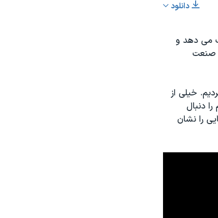
دانلود
اشتراک
رتیب می دهد و
و صنعت
دیم. خیلی از
عرض
را دنبال
px
یی را نشان