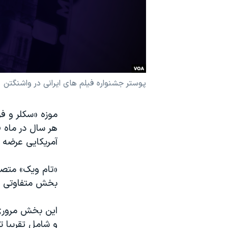
نرگس محمدی برنده جایزه نوبل صلح
همایش محافظه‌کاران آمریکا «سی‌پک»
صفحه‌های ویژه
سفر پرزیدنت ترامپ به چین
پوستر جشنواره فیلم های ایرانی در واشنگتن
موزه «سکلر و ف
هر سال در ماه فو
آمریکایی عرضه 
«تام ویک» متصد
بخش متفاوتی نی
این بخش مروری 
و شامل تقریبا 