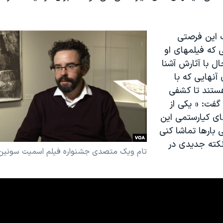
ک این فرصتی
 که فیلمهای او
حال با آثارش آشنا
آنهایی که با
ستند تا کشفی
 گفت: « یکی از
ای کیارستمی این
 بارها تماشا کنی
کته جدیدی در
تام ویک متصدی جشنواره فیلم اسمیت سونین