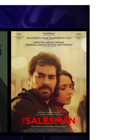
مستندها
فرهنگ و زندگی
حقوق شهروندی
انتخابات ریاست جمهوری آمریکا ۲۰۲۴
اقتصادی
حمله جمهوری اسلامی به اسرائیل
رمز مهسا
علم و فناوری
اسرائیل در جنگ
ورزش زنان در ایران
گالری عکس
اعتراضات زن، زندگی، آزادی
آرشیو پخش زنده
مجموعه مستندهای دادخواهی
تریبونال مردمی آبان ۹۸
دادگاه حمید نوری
چهل سال گروگان‌گیری
قانون شفافیت دارائی کادر رهبری ایران
اعتراضات مردمی آبان ۹۸
اسرائیل در جنگ