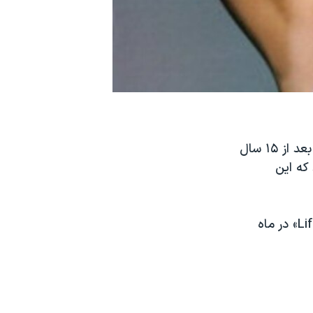
یکی از معروف ترین خواننده های سبک کانتری در دهه اول قرن بیست و یکم بعد از ۱۵ سال
 که این
خواننده ۵۱ ساله نخستین ترانه این آلبوم را به نام «Life’s About to Get Good» در ماه