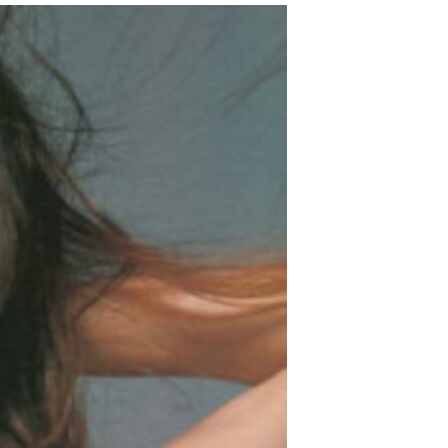
مستندها
فرهنگ و زندگی
حقوق شهروندی
انتخابات ریاست جمهوری آمریکا ۲۰۲۴
اقتصادی
حمله جمهوری اسلامی به اسرائیل
رمز مهسا
علم و فناوری
اسرائیل در جنگ
ورزش زنان در ایران
گالری عکس
اعتراضات زن، زندگی، آزادی
آرشیو پخش زنده
مجموعه مستندهای دادخواهی
تریبونال مردمی آبان ۹۸
دادگاه حمید نوری
چهل سال گروگان‌گیری
قانون شفافیت دارائی کادر رهبری ایران
اعتراضات مردمی آبان ۹۸
اسرائیل در جنگ