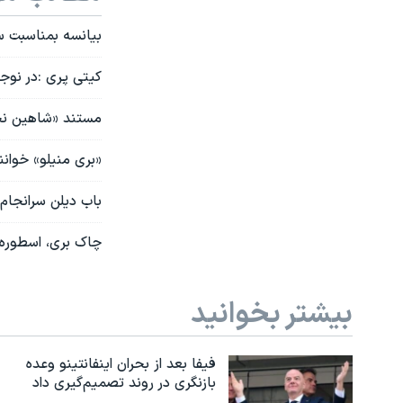
بیانسه بمناسبت 
کیتی پری :در نوجو
مستند «شاهین نجف
«بری منیلو» خوانن
باب دیلن سرانجام 
چاک بری، اسطوره 
بیشتر بخوانید
فیفا بعد از بحران اینفانتینو وعده
بازنگری در روند تصمیم‌گیری داد