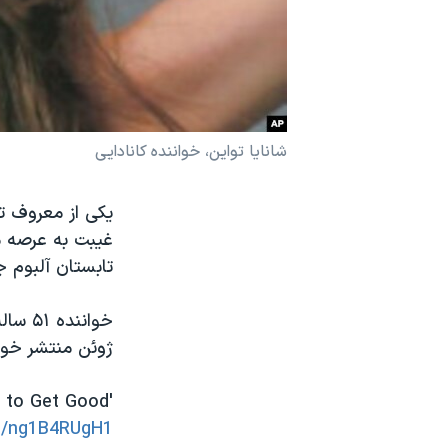
نرگس محمدی برنده جایزه نوبل صلح
همایش محافظه‌کاران آمریکا «سی‌پک»
صفحه‌های ویژه
سفر پرزیدنت ترامپ به چین
شانایا تواین، خواننده کانادایی
غیبت به عرصه مو
تابستان آلبوم ج
ژوئن منتشر خواه
 to Get Good'
co/ng1B4RUgH1