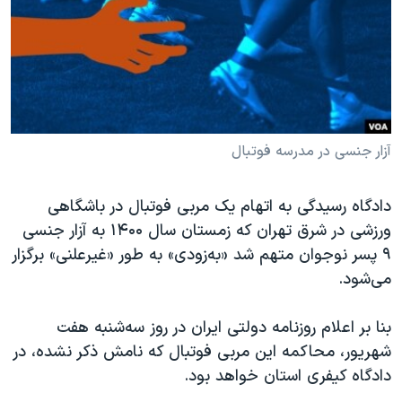
دنبال کنید
مستندها
فرهنگ و زندگی
حقوق شهروندی
انتخابات ریاست جمهوری آمریکا ۲۰۲۴
اقتصادی
حمله جمهوری اسلامی به اسرائیل
رمز مهسا
علم و فناوری
زبانهای مختلف
اسرائیل در جنگ
ورزش زنان در ایران
آزار جنسی در مدرسه فوتبال
گالری عکس
اعتراضات زن، زندگی، آزادی
دادگاه رسیدگی به اتهام یک مربی فوتبال در باشگاهی
آرشیو پخش زنده
مجموعه مستندهای دادخواهی
ورزشی در شرق تهران که زمستان سال ۱۴۰۰ به آزار جنسی
تریبونال مردمی آبان ۹۸
۹ پسر نوجوان متهم شد «به‌زودی» به طور «غیرعلنی» برگزار
می‌شود.
دادگاه حمید نوری
چهل سال گروگان‌گیری
بنا بر اعلام روزنامه دولتی ایران در روز سه‌شنبه هفت
قانون شفافیت دارائی کادر رهبری ایران
شهریور، محاکمه این مربی فوتبال که نامش ذکر نشده، در
دادگاه کیفری استان خواهد بود.
اعتراضات مردمی آبان ۹۸