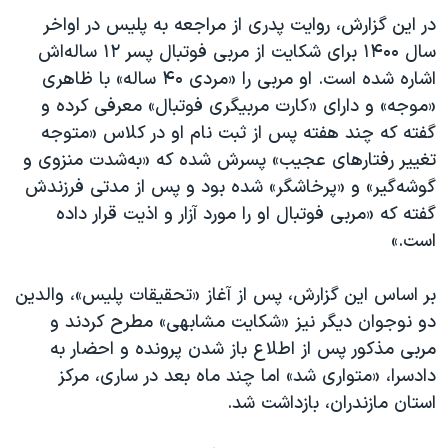
اسرائیل در جنگ
در این گزارش، روایت پدری از مراجعه به پلیس در اواخر
نرگس محمدی برنده جایزه نوبل صلح
سال ۱۴۰۰ برای شکایت از مربی فوتبال پسر ۱۲ ساله‌اش
اشاره شده است. او مربی را «مردی ۴۰ ساله» با ظاهری
همایش محافظه‌کاران آمریکا «سی‌پک»
«موجه» و دارای «کارت مربیگری فوتبال» معرفی کرده و
صفحه‌های ویژه
گفته که چند هفته پس از ثبت نام او در کلاس «متوجه
سفر پرزیدنت ترامپ به چین
تغییر رفتارهای عجیب» پسرش شده که «به‌شدت منزوی و
گوشه‌گیر» و «پرخاشگر» شده بود و پس از مدتی فرزندش
گفته که «مربی فوتبال او را مورد آزار و اذیت قرار داده
است.»
بر اساس این گزارش، پس از آغاز «تحقیقات پلیس»، والدین
دو نوجوان دیگر نیز «شکایت مشابهی» مطرح کردند و
مربی مذکور پس از اطلاع باز شدن پرونده و احضار به
دادسرا، «متواری شد» اما چند ماه بعد در ساری، مرکز
استان مازندران، بازداشت شد.