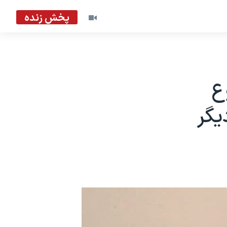
پخش زنده
ع
یگر