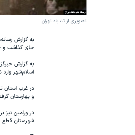
نرگس محمدی برنده جایزه نوبل صلح
همایش محافظه‌کاران آمریکا «سی‌پک»
تصویری از تندباد تهران
صفحه‌های ویژه
سفر پرزیدنت ترامپ به چین
جای گذاشت و خسا
به گزارش خبرگزا
اسلام‌شهر وارد شده و با سرعت ب
در غرب استان ت
و بهارستان گرفتا
در ورامین نیز ب
شهرستان قطع ش