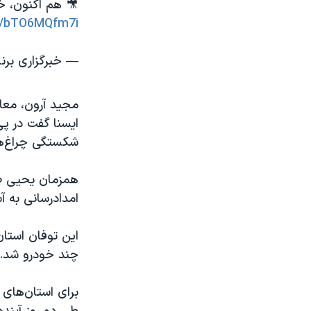
🎥 هم اکنون، خ
om/bTO6MQfm7i
— خبرگزاری برنا (@_news98
مجید آرون، معا
ایسنا گفت در پ
شکستگی چراغ‌ها
همزمان یحیی صا
امدادرسانی به آ
این توفان استان
چند خودرو شد.
برای استان‌های 