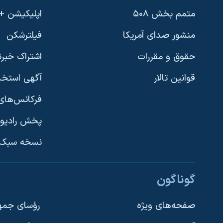
متمم بخش ۵۰۸
اپلیکیشن +VOA
منشور صدای آمریکا
فیلترشکن
حقوق و مقررات
اشتراک خبرن
قوانین تالار
آگهی استخد
فرکانس‌های 
پخش رادیو
یادگیری زبان انگلیسی
نسخه سبک 
دنبال کنید
گوناگون
صفحه‌های ویژه
رؤسای جمهو