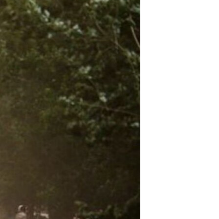
مستندها
فرهنگ و زندگی
حقوق شهروندی
انتخابات ریاست جمهوری آمریکا ۲۰۲۴
اقتصادی
حمله جمهوری اسلامی به اسرائیل
رمز مهسا
علم و فناوری
اسرائیل در جنگ
ورزش زنان در ایران
گالری عکس
اعتراضات زن، زندگی، آزادی
آرشیو پخش زنده
مجموعه مستندهای دادخواهی
تریبونال مردمی آبان ۹۸
دادگاه حمید نوری
چهل سال گروگان‌گیری
قانون شفافیت دارائی کادر رهبری ایران
اعتراضات مردمی آبان ۹۸
اسرائیل در جنگ