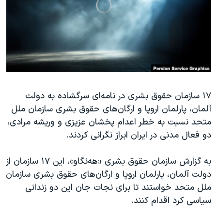
دنبال کنید
مستندها
فرهنگ و زندگی
حقوق شهروندی
انتخابات ریاست جمهوری آمریکا ۲۰۲۴
اقتصادی
حمله جمهوری اسلامی به اسرائیل
رمز مهسا
علم و فناوری
زبانهای مختلف
اسرائیل در جنگ
ورزش زنان در ایران
۱۷ سازمان حقوق بشری در نامه‌ای سرگشاده به دولت
گالری عکس
اعتراضات زن، زندگی، آزادی
آلمان، پارلمان اروپا و ارگان‌های حقوق بشری سازمان ملل
آرشیو پخش زنده
مجموعه مستندهای دادخواهی
متحد نسبت به خطر اعدام پخشان عزیزی و وریشه مرادی،
تریبونال مردمی آبان ۹۸
دو فعال مدنی در ایران ابراز نگرانی کردند.
دادگاه حمید نوری
به گزارش سازمان حقوق بشری «هه‌نگاو»، این ۱۷ سازمان از
چهل سال گروگان‌گیری
دولت آلمان، پارلمان اروپا و ارگان‌های حقوق بشری سازمان
قانون شفافیت دارائی کادر رهبری ایران
ملل متحد خواستند تا برای نجات جان این دو زندانی
سیاسی کرد اقدام کنند.
اعتراضات مردمی آبان ۹۸