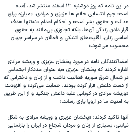
اسرائیل در جنگ
در این نامه که روز دوشنبه ۱۳ اسفند منتشر شد، آمده
نرگس محمدی برنده جایزه نوبل صلح
است: جرم انتسابی خانم ها عزیزی و مرادی، «مبارزه برای
عدالت و حقوق بشر است» و احکام اعدام «نه‌تنها هدف
همایش محافظه‌کاران آمریکا «سی‌پک»
قرار دادن زندگی آن‌ها، بلکه تجاوزی بی‌مانند به حقوق
صفحه‌های ویژه
اساسی زنان، اقلیت‌های اتنیکی و فعالان در سراسر جهان
سفر پرزیدنت ترامپ به چین
محسوب می‌شود.»
امضاکنندگان نامه در مورد پخشان عزیزی و وریشه مرادی
اشاره کردند که پخشان عزیزی «به عنوان مددکار اجتماعی
در شمال شرق سوریه فعالیت داشت و از زنان و دخترانی که
از دست داعش فرار کرده بودند، حمایت می‌کرد» و افزودند:
«وریشه مرادی در کوبانی علیه داعش جنگید و از این طریق
به امنیت ما در اروپا یاری رساند.»
آنها تاکید کردند: «پخشان عزیزی و وریشه مرادی به شکل
نیابتی، بسیاری از زنان و مردان شجاع در ایران‌ را بازنمایی