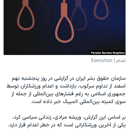
دنبال کنید
مستندها
فرهنگ و زندگی
حقوق شهروندی
انتخابات ریاست جمهوری آمریکا ۲۰۲۴
اقتصادی
حمله جمهوری اسلامی به اسرائیل
رمز مهسا
علم و فناوری
زبانهای مختلف
اسرائیل در جنگ
ورزش زنان در ایران
گالری عکس
اعتراضات زن، زندگی، آزادی
اعدام | Execution
آرشیو پخش زنده
مجموعه مستندهای دادخواهی
سازمان حقوق بشر ایران در گزارشی در روز پنجشنبه نهم
تریبونال مردمی آبان ۹۸
اسفند از تداوم سرکوب، بازداشت و اعدام ورزشکاران توسط
دادگاه حمید نوری
جمهوری اسلامی به رغم فشارهای بین‌المللی از جمله از
چهل سال گروگان‌گیری
سوی کمیته بین‌المللی المپیک خبر داده است.
قانون شفافیت دارائی کادر رهبری ایران
بر اساس این گزارش، وریشه مرادی، زندانی سیاسی کرد،
اعتراضات مردمی آبان ۹۸
یکی از آخرین ورزشکارانی است که در خطر اعدام قرار دارد.