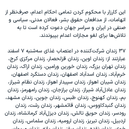
این کارزار با محکوم کردن تمامی احکام اعدام، صرف‌نظر از
اتهامات، از مدافعان حقوق بشر، فعالان مدنی، سیاسی و
صنفی در ایران و سراسر جهان دعوت کرده است تا به
تلاش‌ها برای لغو مجازات اعدام بپیوندند.
۳۷ زندان شرکت‌کننده در اعتصاب غذای سه‌شنبه ۷ اسفند
عبارتند از: زندان اوین، زندان قزلحصار، زندان مرکزی کرج،
زندان تهران بزرگ، زندان خورین ورامین، زندان اراک، زندان
خرم‌آباد، زندان اسدآباد اصفهان، زندان دستگرد اصفهان،
زندان شیبان اهواز، زندان سپیدار اهواز، زندان نظام شیراز،
زندان عادل‌آباد شیراز، زندان برازجان، زندان رامهرمز، زندان
بم، زندان کهنوج، زندان طبس، زندان جوین، زندان مشهد،
زندان گنبدکاووس، زندان قائمشهر، زندان رشت، زندان
رودسر، زندان حویق تالش، زندان دیزل‌آباد کرمانشاه، زندان
اردبیل، زندان تبریز، زندان ارومیه، زندان سلماس، زندان
خوی، زندان نقده، زندان سقز، زندان بانه، زندان مریوان،