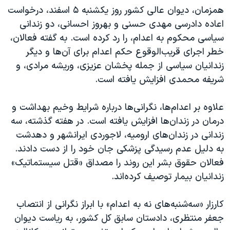
اسرائیل در جنگ
همزمان، دیوان عالی کشور روز یکشنبه ۵ اسفند، درخواست
نرگس محمدی برنده جایزه نوبل صلح
اعاده دادرسی مهدی حسنی و بهروز احسانی، دو زندانی
سیاسی محکوم به اعدام، را رد کرده است. به گفته فعالان،
همایش محافظه‌کاران آمریکا «سی‌پک»
خطر اجرای قریب‌الوقوع حکم اعدام برای آن‌ها و دیگر
صفحه‌های ویژه
زندانیان سیاسی از جمله پخشان عزیزی، وریشه مرادی، و
سفر پرزیدنت ترامپ به چین
شریفه محمدی افزایش یافته است.
علاوه بر اعدام‌ها، نگرانی‌ها درباره شرایط وخیم بهداشت و
درمان در زندان‌ها افزایش یافته است. در هفته گذشته، سه
زندانی در زندان‌های ارومیه، لاجوردی ایرانشهر و دهدشت
به دلیل عدم رسیدگی پزشکی جان خود را از دست دادند.
فعالان حقوق بشر این روند را مصداق «قتل سیستماتیک»
زندانیان بیمار توصیف کرده‌اند.
کارزار «سه‌شنبه‌های نه به اعدام» با ابراز نگرانی از انتصاب
جعفر منتظری، دادستان سابق کل کشور، به ریاست دیوان