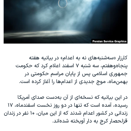
دنبال کنید
مستندها
فرهنگ و زندگی
حقوق شهروندی
انتخابات ریاست جمهوری آمریکا ۲۰۲۴
اقتصادی
حمله جمهوری اسلامی به اسرائیل
رمز مهسا
علم و فناوری
زبانهای مختلف
اسرائیل در جنگ
ورزش زنان در ایران
کارزار «سه‌شنبه‌های نه به اعدام» در بیانیه هفته
گالری عکس
اعتراضات زن، زندگی، آزادی
پنجاه‌وهفتم، سه شنبه ۷ اسفند اعلام کرد که حکومت
آرشیو پخش زنده
مجموعه مستندهای دادخواهی
جمهوری اسلامی پس از پایان مراسم حکومتی در
تریبونال مردمی آبان ۹۸
بهمن‌ماه، موج جدیدی از اعدام‌ها را آغاز کرده است.
دادگاه حمید نوری
در این بیانیه که نسخه‌ای از آن به‌دست صدای آمریکا
چهل سال گروگان‌گیری
رسیده، آمده است که تنها در دو روز نخست اسفندماه، ۱۷
قانون شفافیت دارائی کادر رهبری ایران
زندانی در کشور اعدام شدند که از این میان، ۱۰ نفر در زندان
قزلحصار کرج به دار آویخته شده‌اند.
اعتراضات مردمی آبان ۹۸