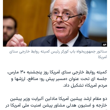
دنبال کنید
مستندها
فرهنگ و زندگی
حقوق شهروندی
انتخابات ریاست جمهوری آمریکا ۲۰۲۴
اقتصادی
حمله جمهوری اسلامی به اسرائیل
رمز مهسا
علم و فناوری
زبانهای مختلف
اسرائیل در جنگ
ورزش زنان در ایران
گالری عکس
اعتراضات زن، زندگی، آزادی
سناتور جمهوریخواه باب کورکر رئیس کمیته روابط خارجی سنای
آمریکا
آرشیو پخش زنده
مجموعه مستندهای دادخواهی
تریبونال مردمی آبان ۹۸
کمیته روابط خارجی سنای آمریکا روز پنجشنبه ۳۰ مارس،
دادگاه حمید نوری
جلسه ای تحت عنوان «مسیر پیش رو: منافع، ارزشها و
چهل سال گروگان‌گیری
مردم آمریکا» تشکیل داد.
قانون شفافیت دارائی کادر رهبری ایران
دو مقام ارشد پیشین آمریکا مادلین آلبرایت وزیر پیشین
اعتراضات مردمی آبان ۹۸
خارجه و استیون هدلی مشاور پیشن امنیت ملی آمریکا در