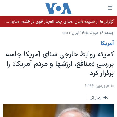
ینکهای
ابل
سترسی
گزارش‌ها از شنیده شدن صدای چند انفجار قوی در قشم؛ منابع حکومتی می‌گویند درگیری در تنگه هرمز بود
خانه
هش
جمعه ۱۶ مرداد ۱۴۰۵ ایران ۰۰:۰۰
نسخه سبک وب‌سایت
ه
آمريکا
حتوای
موضوع ها
صلی
کمیته روابط خارجی سنای آمریکا جلسه
برنامه های تلویزیونی
ایران
هش
بررسی «منافع، ارزشها و مردم آمریکا» را
جدول برنامه ها
ه
آمریکا
برگزار کرد
فحه
صفحه‌های ویژه
جهان
صلی
فرکانس‌های صدای آمریکا
ورزشی
جام جهانی ۲۰۲۶
۱۰ فروردین ۱۳۹۶
هش
پخش رادیویی
ه
گزیده‌ها
عملیات خشم حماسی
اشتراک
ستجو
۲۵۰سالگی آمریکا
ویژه برنامه‌ها
یادگیری زبان انگلیسی
ویدیوها
بایگانی برنامه‌های تلویزیونی