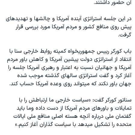
اسرائیل در جنگ
آن حضور داشتند.
نرگس محمدی برنده جایزه نوبل صلح
در این جلسه استراتژی آینده آمریکا و چالشها و تهدیدهای
همایش محافظه‌کاران آمریکا «سی‌پک»
پیش روی منافع کشور و مردم آمریکا مورد بررسی قرار
صفحه‌های ویژه
گرفت.
سفر پرزیدنت ترامپ به چین
باب کورکر رییس جمهوریخواه کمیته روابط خارجی سنا با
انتقاد از استراتژی دولت پیشین آمریکا و کاهش باور مردم
آمریکا و جهانیان نسبت به اعتبار و رهبری آمریکا جلسه را
آغاز کرد و گفت استراتژی سالهای گذشته موجب شده
جهان باور نکند که میتواند روی وعده آمریکا حساب کند.
سناتور کورکر گفت: «سیاست خارجی ما ارتباطش را با
تمایلات و باورهای مردم آمریکا از دست داده وما باید
گفتمان ملی درباره آنچه هسته اصلی منافع ملی ایالات
متحده را تشکیل میدهد با سیاست گذاران آغاز کنیم.»