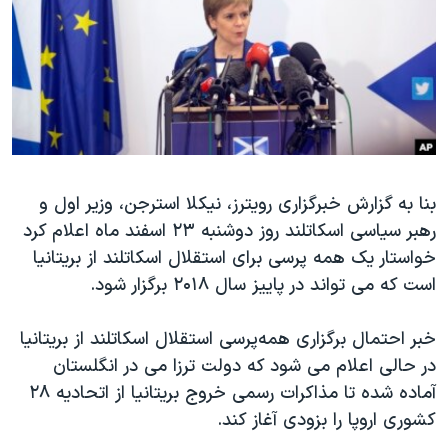
دنبال کنید
مستندها
فرهنگ و زندگی
حقوق شهروندی
انتخابات ریاست جمهوری آمریکا ۲۰۲۴
اقتصادی
حمله جمهوری اسلامی به اسرائیل
رمز مهسا
علم و فناوری
زبانهای مختلف
اسرائیل در جنگ
ورزش زنان در ایران
گالری عکس
اعتراضات زن، زندگی، آزادی
بنا به گزارش خبرگزاری رویترز، نیکلا استرجن، وزیر اول و
رهبر سیاسی اسکاتلند روز دوشنبه ۲۳ اسفند ماه اعلام کرد
آرشیو پخش زنده
مجموعه مستندهای دادخواهی
خواستار یک همه پرسی برای استقلال اسکاتلند از بریتانیا
تریبونال مردمی آبان ۹۸
است که می تواند در پاییز سال ۲۰۱۸ برگزار شود.
دادگاه حمید نوری
خبر احتمال برگزاری همه‌پرسی استقلال اسکاتلند از بریتانیا
چهل سال گروگان‌گیری
در حالی اعلام می شود که دولت ترزا می در انگلستان
قانون شفافیت دارائی کادر رهبری ایران
آماده شده تا مذاکرات رسمی خروج بریتانیا از اتحادیه ۲۸
اعتراضات مردمی آبان ۹۸
کشوری اروپا را بزودی آغاز کند.