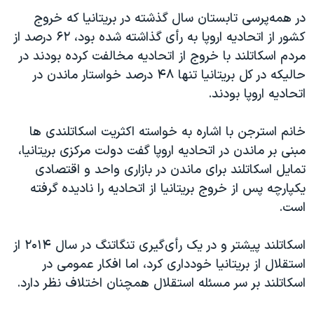
اسرائیل در جنگ
در همه‌پرسی تابستان سال گذشته در بریتانیا که خروج
نرگس محمدی برنده جایزه نوبل صلح
کشور از اتحادیه اروپا به رأی گذاشته شده بود، ۶۲ درصد از
همایش محافظه‌کاران آمریکا «سی‌پک»
مردم اسکاتلند با خروج از اتحادیه مخالفت کرده بودند در
حالیکه در کل بریتانیا تنها ۴۸ درصد خواستار ماندن در
صفحه‌های ویژه
اتحادیه اروپا بودند.
سفر پرزیدنت ترامپ به چین
خانم استرجن با اشاره به خواسته اکثریت اسکاتلندی ها
مبنی بر ماندن در اتحادیه اروپا گفت دولت مرکزی بریتانیا،
تمایل اسکاتلند برای ماندن در بازاری واحد و اقتصادی
یکپارچه پس از خروج بریتانیا از اتحادیه را نادیده گرفته
است.
اسکاتلند پیشتر و در یک رأی‌گیری تنگاتنگ در سال ۲۰۱۴ از
استقلال از بریتانیا خودداری کرد، اما افکار عمومی در
اسکاتلند بر سر مسئله استقلال همچنان اختلاف نظر دارد.