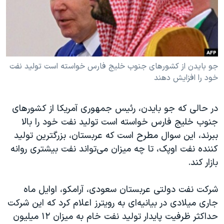
دنبال کنید
مستندها
فرهنگ و زندگی
حقوق شهروندی
انتخابات ریاست جمهوری آمریکا ۲۰۲۴
اقتصادی
حمله جمهوری اسلامی به اسرائیل
رمز مهسا
علم و فناوری
جو بایدن از کشورهای جنوب خلیج فارس خواسته است تولید نفت
زبانهای مختلف
خود را افزایش دهند
اسرائیل در جنگ
ورزش زنان در ایران
گالری عکس
اعتراضات زن، زندگی، آزادی
در حالی که جو بایدن، رئیس جمهوری آمریکا از کشورهای
آرشیو پخش زنده
مجموعه مستندهای دادخواهی
جنوب خلیج فارس خواسته است تولید نفت خود را بالا
ببرند، این سوال مطرح است که عربستان، بزرگترین تولید
تریبونال مردمی آبان ۹۸
کننده نفت اوپک، تا چه میزان می‌تواند نفت بیشتری روانه
دادگاه حمید نوری
بازار کند.
چهل سال گروگان‌گیری
شرکت نفت دولتی عربستان سعودی، آرامکو، اوایل ماه
قانون شفافیت دارائی کادر رهبری ایران
جاری میلادی در بیانیه‌ای به رویترز اعلام کرد که این شرکت
اعتراضات مردمی آبان ۹۸
حداکثر ظرفیت پایدار تولید نفت خام به میزان ۱۲ میلیون