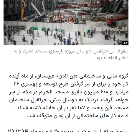
دنبال کنید
مستندها
فرهنگ و زندگی
حقوق شهروندی
انتخابات ریاست جمهوری آمریکا ۲۰۲۴
اقتصادی
حمله جمهوری اسلامی به اسرائیل
رمز مهسا
علم و فناوری
زبانهای مختلف
اسرائیل در جنگ
ورزش زنان در ایران
سقوط این جرثقیل، دو سال پروژه بازسازی مسجد الحرام را به
تاخیر انداخته بود.
گالری عکس
اعتراضات زن، زندگی، آزادی
آرشیو پخش زنده
مجموعه مستندهای دادخواهی
گروه مالی و ساختمانی «بن لادن» عربستان، از ماه آینده
تریبونال مردمی آبان ۹۸
کار خود را برای از سر گرفتن طرح توسعه و بهسازی ۲۶
دادگاه حمید نوری
میلیارد و ۶۰۰ میلیون دلاری مسجد الحرام در مکه، از سر
خواهد گرفت. نزدیک به دوسال پیش، جرثقیل ساختمان
چهل سال گروگان‌گیری
مسجد فرو ریخت و ۱۰۷ نفر در آن حادثه کشته شدند.
قانون شفافیت دارائی کادر رهبری ایران
ادامه کار های ساختمانی از آن زمان متوقف شد.
اعتراضات مردمی آبان ۹۸
سقوط جرثقیل در مکه در جمعه ۲۰ شهریورماه ۱۳۹۴ (۱۱