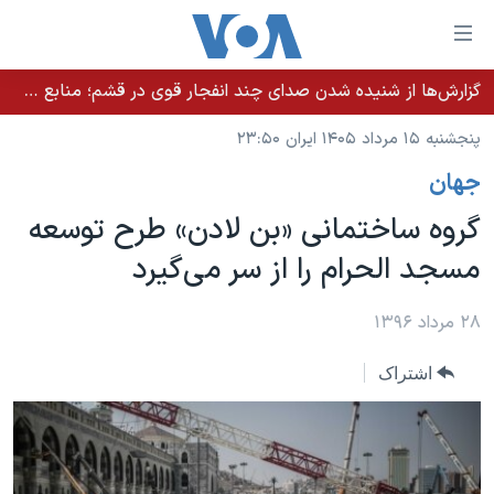
ینکهای
ابل
سترسی
گزارش‌ها از شنیده شدن صدای چند انفجار قوی در قشم؛ منابع حکومتی می‌گویند درگیری در تنگه هرمز بود
خانه
هش
پنجشنبه ۱۵ مرداد ۱۴۰۵ ایران ۲۳:۵۰
نسخه سبک وب‌سایت
ه
جهان
حتوای
موضوع ها
صلی
گروه ساختمانی «بن لادن» طرح توسعه
برنامه های تلویزیونی
ایران
هش
مسجد الحرام را از سر می‌گیرد
جدول برنامه ها
ه
آمریکا
فحه
صفحه‌های ویژه
جهان
۲۸ مرداد ۱۳۹۶
صلی
فرکانس‌های صدای آمریکا
ورزشی
جام جهانی ۲۰۲۶
هش
اشتراک
پخش رادیویی
ه
گزیده‌ها
عملیات خشم حماسی
ستجو
۲۵۰سالگی آمریکا
ویژه برنامه‌ها
یادگیری زبان انگلیسی
ویدیوها
بایگانی برنامه‌های تلویزیونی