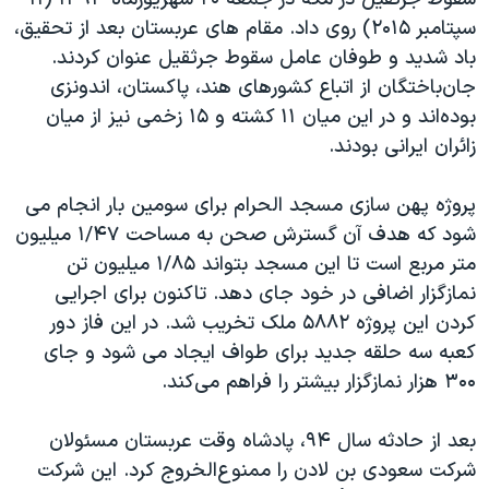
اسرائیل در جنگ
سپتامبر ۲۰۱۵) روی داد. مقام های عربستان بعد از تحقیق،
نرگس محمدی برنده جایزه نوبل صلح
باد شدید و طوفان عامل سقوط جرثقیل عنوان کردند.
همایش محافظه‌کاران آمریکا «سی‌پک»
جان‌باختگان از اتباع کشورهای هند، پاکستان، اندونزی
بوده‌اند و در این میان ۱۱ کشته و ۱۵ زخمی نیز از میان
صفحه‌های ویژه
زائران ایرانی بودند.
سفر پرزیدنت ترامپ به چین
پروژه پهن سازی مسجد الحرام برای سومین بار انجام می
شود که هدف آن گسترش صحن به مساحت ۱/۴۷ میلیون
متر مربع است تا این مسجد بتواند ۱/۸۵ میلیون تن
نمازگزار اضافی در خود جای دهد. تاکنون برای اجرایی
کردن این پروژه ۵۸۸۲ ملک تخریب شد. در این فاز دور
کعبه سه حلقه جدید برای طواف ایجاد می شود و جای
۳۰۰ هزار نمازگزار بیشتر را فراهم می‌کند.
بعد از حادثه سال ۹۴، پادشاه وقت عربستان مسئولان
شرکت سعودی بن لادن را ممنوع‌الخروج کرد. این شرکت