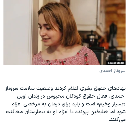
دنبال کنید
مستندها
فرهنگ و زندگی
حقوق شهروندی
انتخابات ریاست جمهوری آمریکا ۲۰۲۴
اقتصادی
حمله جمهوری اسلامی به اسرائیل
رمز مهسا
علم و فناوری
زبانهای مختلف
اسرائیل در جنگ
ورزش زنان در ایران
گالری عکس
اعتراضات زن، زندگی، آزادی
آرشیو پخش زنده
مجموعه مستندهای دادخواهی
سروناز احمدی
تریبونال مردمی آبان ۹۸
نهادهای حقوق بشری اعلام کردند وضعیت سلامت سروناز
دادگاه حمید نوری
احمدی، فعال حقوق کودکان محبوس در زندان اوین
چهل سال گروگان‌گیری
«بسیار وخیم» است و باید برای درمان به مرخصی اعزام
قانون شفافیت دارائی کادر رهبری ایران
شود اما ضابطین پرونده با اعزام او به بیمارستان مخالفت
می‌کنند.
اعتراضات مردمی آبان ۹۸