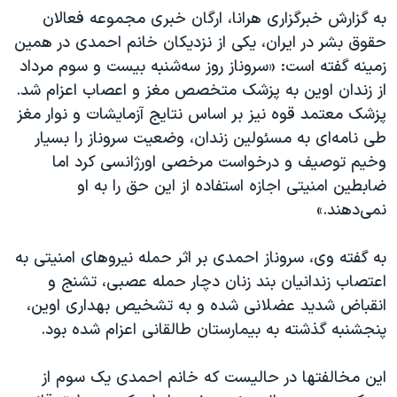
اسرائیل در جنگ
به گزارش خبرگزاری هرانا، ارگان خبری مجموعه فعالان
نرگس محمدی برنده جایزه نوبل صلح
حقوق بشر در ایران، یکی از نزدیکان خانم احمدی در همین
زمینه گفته است: «سروناز روز سه‌شنبه بیست و سوم مرداد
همایش محافظه‌کاران آمریکا «سی‌پک»
از زندان اوین به پزشک متخصص مغز و اعصاب اعزام شد.
صفحه‌های ویژه
پزشک معتمد قوه نیز بر اساس نتایج آزمایشات و نوار مغز
سفر پرزیدنت ترامپ به چین
طی نامه‌ای به مسئولین زندان، وضعیت سروناز را بسیار
وخیم توصیف و درخواست مرخصی اورژانسی کرد اما
ضابطین امنیتی اجازه استفاده از این حق را به او
نمی‌دهند.»
به گفته وی، سروناز احمدی بر اثر حمله نیروهای امنیتی به
اعتصاب زندانیان بند زنان دچار حمله عصبی، تشنج و
انقباض شدید عضلانی شده و به تشخیص بهداری اوین،
پنجشنبه گذشته به بیمارستان طالقانی اعزام شده بود.
این مخالفتها در حالیست که خانم احمدی یک سوم از