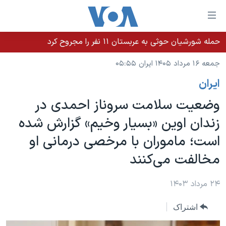
ینکهای
ابل
سترسی
حمله شورشیان حوثی به عربستان ۱۱ نفر را مجروح کرد
خانه
هش
جمعه ۱۶ مرداد ۱۴۰۵ ایران ۰۵:۵۵
نسخه سبک وب‌سایت
ه
ايران
حتوای
موضوع ها
صلی
وضعیت سلامت سروناز احمدی در
برنامه های تلویزیونی
ایران
هش
زندان اوین «بسیار وخیم» گزارش شده
جدول برنامه ها
ه
آمریکا
است؛ ماموران با مرخصی درمانی او
فحه
صفحه‌های ویژه
جهان
صلی
مخالفت می‌کنند
فرکانس‌های صدای آمریکا
ورزشی
جام جهانی ۲۰۲۶
هش
پخش رادیویی
ه
گزیده‌ها
عملیات خشم حماسی
۲۴ مرداد ۱۴۰۳
ستجو
۲۵۰سالگی آمریکا
ویژه برنامه‌ها
یادگیری زبان انگلیسی
اشتراک
ویدیوها
بایگانی برنامه‌های تلویزیونی