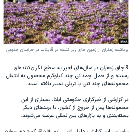
دنبال کنید
مستندها
فرهنگ و زندگی
حقوق شهروندی
انتخابات ریاست جمهوری آمریکا ۲۰۲۴
اقتصادی
حمله جمهوری اسلامی به اسرائیل
رمز مهسا
علم و فناوری
زبانهای مختلف
اسرائیل در جنگ
ورزش زنان در ایران
برداشت زعفران از زمین های زیر کشت در قاینات در خراسان جنوبی
گالری عکس
اعتراضات زن، زندگی، آزادی
قاچاق زعفران در سال‌های اخیر به سطح نگران‌کننده‌ای
آرشیو پخش زنده
مجموعه مستندهای دادخواهی
رسیده و از حمل چمدانی چند کیلوگرم محصول به انتقال
تریبونال مردمی آبان ۹۸
محموله‌های چند تنی با تریلی تغییر یافته است.
دادگاه حمید نوری
در گزارشی از خبرگزاری حکومتی ایلنا، بسیاری از این
چهل سال گروگان‌گیری
محموله‌ها پس از خروج از کشور، با برندهای دیگر
قانون شفافیت دارائی کادر رهبری ایران
بسته‌بندی و به بازارهای بین‌المللی عرضه می‌شوند.
اعتراضات مردمی آبان ۹۸
براساس این گزارش، دلیل اصلی این قاچاق گسترده، موانع