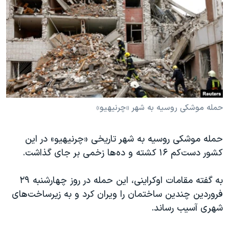
دنبال کنید
مستندها
فرهنگ و زندگی
حقوق شهروندی
انتخابات ریاست جمهوری آمریکا ۲۰۲۴
اقتصادی
حمله جمهوری اسلامی به اسرائیل
رمز مهسا
علم و فناوری
زبانهای مختلف
اسرائیل در جنگ
ورزش زنان در ایران
گالری عکس
اعتراضات زن، زندگی، آزادی
حمله موشکی روسیه به شهر «چرنیهیو»
آرشیو پخش زنده
مجموعه مستندهای دادخواهی
حمله موشکی روسیه به شهر تاریخی «چرنیهیو» در این
تریبونال مردمی آبان ۹۸
کشور دست‌کم ۱۶ کشته و ده‌ها زخمی بر جای گذاشت.
دادگاه حمید نوری
چهل سال گروگان‌گیری
به گفته مقامات ا‌وکراینی، این حمله در روز چهارشنبه ۲۹
فروردین چندین ساختمان را ویران کرد و به زیرساخت‌های
قانون شفافیت دارائی کادر رهبری ایران
شهری آسیب رساند.
اعتراضات مردمی آبان ۹۸