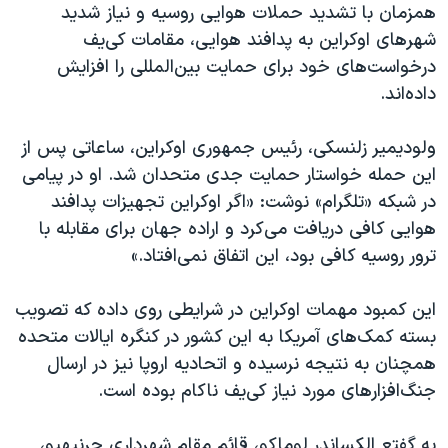
اسرائیل در جنگ
همزمان با تشدید حملات هوایی روسیه و نیاز شدید
شهرهای اوکراین به پدافند هوایی، مقامات کی‌یف
نرگس محمدی برنده جایزه نوبل صلح
درخواست‌های خود برای حمایت بین‌المللی را افزایش
همایش محافظه‌کاران آمریکا «سی‌پک»
داده‌اند.
صفحه‌های ویژه
ولودیمیر زلنسکی، رئیس جمهوری اوکراین، ساعاتی پس از
سفر پرزیدنت ترامپ به چین
این حمله خواستار حمایت جدی متحدان شد. او در پیامی
در شبکه «تلگرام» نوشت: «اگر اوکراین تجهیزات پدافند
هوایی کافی دریافت می‌کرد و اراده جهان برای مقابله با
ترور روسیه کافی بود، این اتفاق نمی‌افتاد.»
این کمبود مهمات اوکراین در شرایطی روی داده که تصویب
بسته کمک‌های آمریکا به این کشور در کنگره ایالات متحده
همچنان به نتیجه نرسیده و اتحادیه اروپا نیز در ارسال
جنگ‌افزارهای مورد نیاز کی‌یف ناکام بوده است.
به گفتع الکساندر لوماکو، قائم مقام شهرداری چرنیهیو،