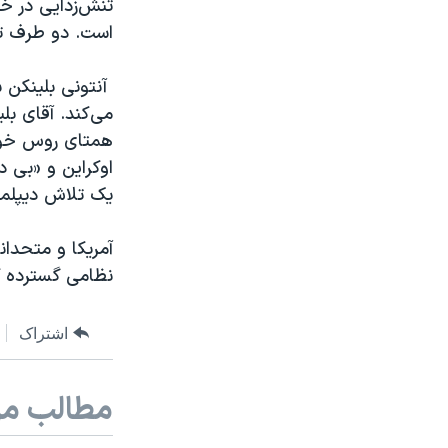
تنش‌زدایی در خ
است. دو طرف توا
‌ آنتونی بلینکن 
می‌کند. آقای بل
همتای روس خود، 
اوکراین و «بی 
یک تلاش دیپلما
آمریکا و متحدان
نظامی گسترده ک
اشتراک
مطالب مر