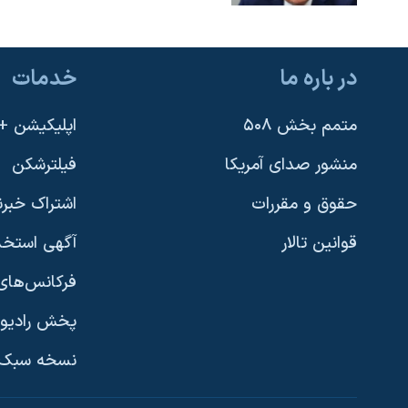
در باره ما
خدمات
متمم بخش ۵۰۸
اپلیکیشن +VOA
منشور صدای آمریکا
فیلترشکن
حقوق و مقررات
اشتراک خبرن
قوانین تالار
آگهی استخد
فرکانس‌های 
پخش رادیو
یادگیری زبان انگلیسی
نسخه سبک 
دنبال کنید