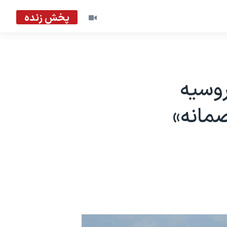
پخش زنده
روسیه
صمانه»