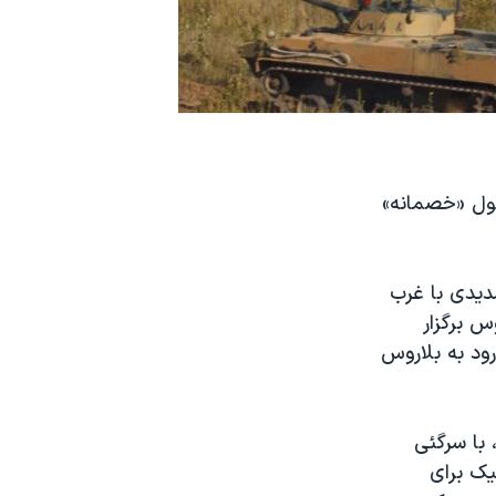
حول «خصمانه»
شدیدی با غرب
س برگزار
ود به بلاروس
، با سرگئی
یک برای