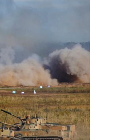
مستندها
فرهنگ و زندگی
حقوق شهروندی
انتخابات ریاست جمهوری آمریکا ۲۰۲۴
اقتصادی
حمله جمهوری اسلامی به اسرائیل
رمز مهسا
علم و فناوری
اسرائیل در جنگ
ورزش زنان در ایران
گالری عکس
اعتراضات زن، زندگی، آزادی
آرشیو پخش زنده
مجموعه مستندهای دادخواهی
تریبونال مردمی آبان ۹۸
دادگاه حمید نوری
چهل سال گروگان‌گیری
قانون شفافیت دارائی کادر رهبری ایران
اعتراضات مردمی آبان ۹۸
اسرائیل در جنگ