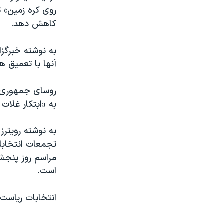
روی کره زمین» ت
کاهش دهد.
به نوشته خبرگزا
آنها با تعمیق ه
روسای جمهوری د
به «ابتکار غلات 
به نوشته رویتر
تجمعات انتخابا
مراسم روز پنجش
است.
انتخابات ریاست جمهوری و پار