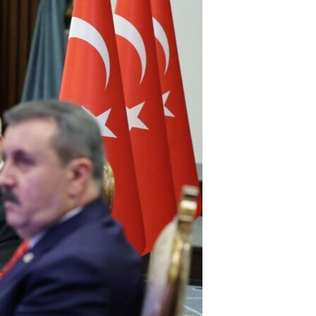
مستندها
فرهنگ و زندگی
حقوق شهروندی
انتخابات ریاست جمهوری آمریکا ۲۰۲۴
اقتصادی
حمله جمهوری اسلامی به اسرائیل
رمز مهسا
علم و فناوری
اسرائیل در جنگ
ورزش زنان در ایران
گالری عکس
اعتراضات زن، زندگی، آزادی
آرشیو پخش زنده
مجموعه مستندهای دادخواهی
تریبونال مردمی آبان ۹۸
دادگاه حمید نوری
چهل سال گروگان‌گیری
قانون شفافیت دارائی کادر رهبری ایران
اعتراضات مردمی آبان ۹۸
اسرائیل در جنگ