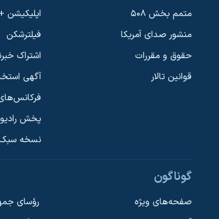
متمم بخش ۵۰۸
اپلیکیشن +VOA
منشور صدای آمریکا
فیلترشکن
حقوق و مقررات
اشتراک خبرن
قوانین تالار
آگهی استخد
فرکانس‌های 
پخش رادیو
یادگیری زبان انگلیسی
نسخه سبک 
دنبال کنید
گوناگون
صفحه‌های ویژه
رؤسای جمهو