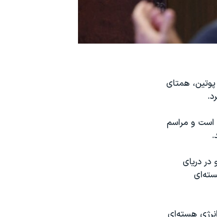
پوتین، همتای
د.
 است و مراسم
.
، در شهر آکویو در دریای
سته‌ای
انرژی هسته‌ای