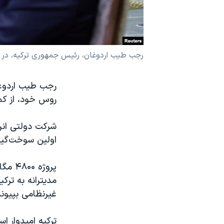
نرگس محمدی برنده جایزه نوبل صلح
همایش محافظه‌کاران آمریکا «سی‌پک»
صفحه‌های ویژه
رجب طیب اردوغان، رئیس جمهوری ترکیه، در مراسم و
سفر پرزیدنت ترامپ به چین
رجب طیب اردوغا
روس خود، از کم
شرکت دولتی انرژ
اولین سوخت‌گیری
مدیترانه به ترک
غیرنظامی بپیوند
ترکیه امیدوار ا