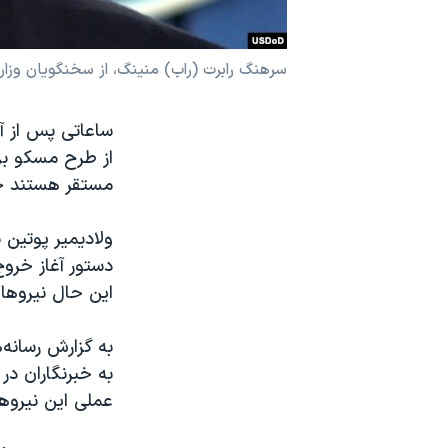
نرگس محمدی برنده جایزه نوبل صلح
همایش محافظه‌کاران آمریکا «سی‌پک»
سرهنگ رابرت (راب) منینگ، از سخنگویان وزارت
صفحه‌های ویژه
ساعاتی پس از آ
سفر پرزیدنت ترامپ به چین
از طرح مسکو بر
مستقر هستند خبر
ولادیمیر پوتین پ
دستور آغاز خروج
این حال نیروها
به گزارش رسانه‌
به خبرنگاران در
عملی این نیروها