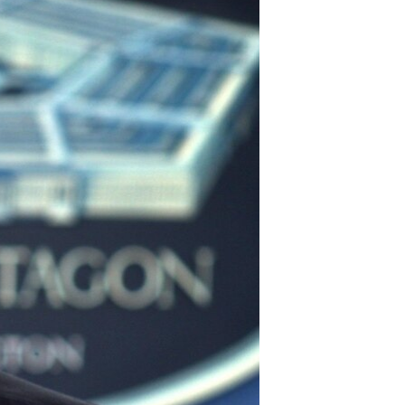
مستندها
فرهنگ و زندگی
حقوق شهروندی
انتخابات ریاست جمهوری آمریکا ۲۰۲۴
اقتصادی
حمله جمهوری اسلامی به اسرائیل
رمز مهسا
علم و فناوری
اسرائیل در جنگ
ورزش زنان در ایران
گالری عکس
اعتراضات زن، زندگی، آزادی
آرشیو پخش زنده
مجموعه مستندهای دادخواهی
تریبونال مردمی آبان ۹۸
دادگاه حمید نوری
چهل سال گروگان‌گیری
قانون شفافیت دارائی کادر رهبری ایران
اعتراضات مردمی آبان ۹۸
اسرائیل در جنگ