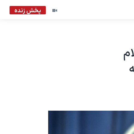
پخش زنده
ام