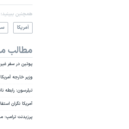
همچنبن ببینید:
آمريکا
سر
مطالب مر
پوتین در سفر غیرم
وزیر خارجه آمریکا
تیلرسون: رابطه نا
آمریکا نگران استف
پرزیدنت ترامپ: مذ