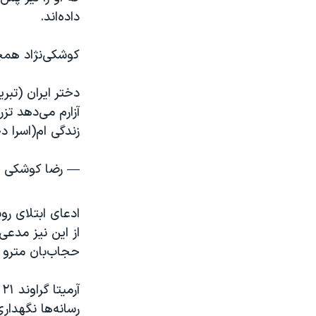
داده‌اند.
کوشکی‌نژاد همچ
دختر ایران (تبری
آزارم می‌دهد تزر
زندگی ام(اسرا د
— رضا کوشکی نژاد (@injad
ادعای ابتلای ر
حجاب‌بان مترو 
آ
رسانه‌ها نگهدار