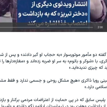
2:00
EMBED
ته دو مأمور موتورسوار «به حجاب او گیر دادند» و پس از شع
کری، با «شوکر و باتوم» به سر او ضربه زده‌اند و «مغازه‌دارها را ت
ید که چیزی ندیده‌اید.»
ینی رویا ذاکری «هیچ مشکل روحی و جسمی ندارد و فقط مش
لامی دارد.»
 پلیس سابق که در پی حمایت از اعتراضات مردمی برکنار و باز
 از بازداشت «هفت روز در تیمارستان ایلام» نگه داشته و «آمپو