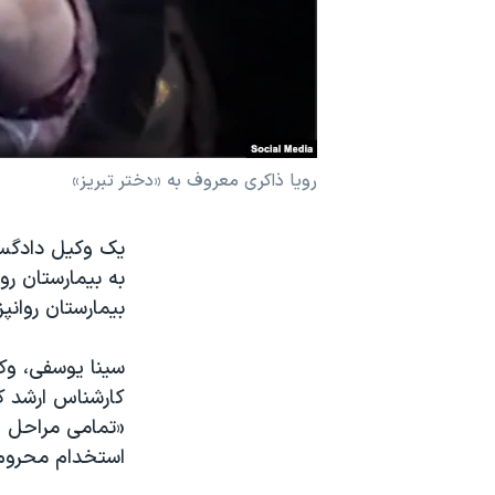
نرگس محمدی برنده جایزه نوبل صلح
همایش محافظه‌کاران آمریکا «سی‌پک»
صفحه‌های ویژه
سفر پرزیدنت ترامپ به چین
رویا ذاکری معروف به «دختر تبریز»
یک وکیل دادگست
به بیمارستان رو
بیمارستان روانپ
«تمامی مراحل و 
استخدام محروم