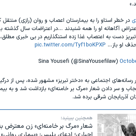
.»
ی
در خطر استاو را به بیمارستان اعصاب و روان (رازی) منتقل کرد
اعتراض آگاهانه او را همه شنیدند …در اعتراضات سال گذشته ب
 تبریز دست به اعتصاب غذا زده استنگذاریم در بی خبری مطل
حذف او باز…
pic.twitter.com/Tyf1boKPXP
Octobe
ر رسانه‌های اجتماعی به «دختر تبریز» مشهور شده، پس از درگیر
ب و سر دادن شعار «مرگ بر خامنه‌ای» بازداشت شد و به بیما
تان آذربایجان شرقی برده شد.
همچنین ببینید:
شعار «مرگ بر خامنه‌ای» زن معترض ب
اجباری؛ ادعای پلیس: «بیماری روانی»