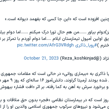
نین افزوده است که «این جا کسی که بفهمد دیوانه است.»
ز)دوام بیاور ......من هم حال تورا درک میکنم ......اما دوام بیاو
یق اولین آمپول تيمارستان ایلام ....اما دوام آوردم با تمرکز بر 
خترم )
#رويا_ذاكرى
pic.twitter.com/AfrG3VRdgh
Reza_koshk)
October 21, 2023
ویا ذاکری به «بیماری روانی» در حالی است که مقامات جمهوری
از این نیز مدعی شده بودند
و برخورد سرش به آهن به کما رفته، بر اثر «افت فشار» بیهو
رمیتا گراوند ۲۱ روز است که در بیمارستان نظامی «فجر» بدون حق ملاقات و ب
ی می‌شود و نیروهای سرکوب جمهوری اسلامی والدین او را از ارت