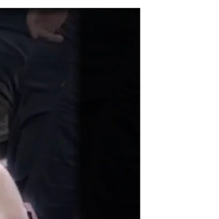
مستندها
فرهنگ و زندگی
حقوق شهروندی
انتخابات ریاست جمهوری آمریکا ۲۰۲۴
اقتصادی
حمله جمهوری اسلامی به اسرائیل
رمز مهسا
علم و فناوری
اسرائیل در جنگ
ورزش زنان در ایران
گالری عکس
اعتراضات زن، زندگی، آزادی
آرشیو پخش زنده
مجموعه مستندهای دادخواهی
تریبونال مردمی آبان ۹۸
دادگاه حمید نوری
چهل سال گروگان‌گیری
قانون شفافیت دارائی کادر رهبری ایران
اعتراضات مردمی آبان ۹۸
اسرائیل در جنگ