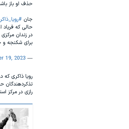
حذف او باز باشد
جان
#رویا_ذاکر
حالی که فریاد 
در زندان مرکزی
برای شکنجه و 
r 19, 2023
— Sina Yousefi (@SinaYousefilaw)
رویا ذاکری که د
تذکردهندگان حجا
رازی در مرکز اس