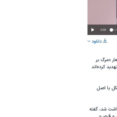
0:00
دانلود
اشتراک
ار «مرگ بر
هدید کرده‌اند
کل با اصل
عرض
px
داشت شد، گفته
ل و قرص»