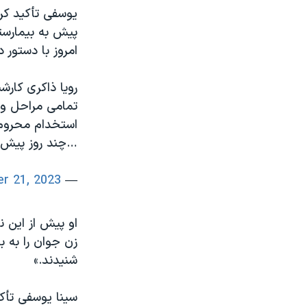
یوسفی تأکید کر
پیش به بیمارستا
امروز با دستور 
تمامی مراحل و 
استخدام محروم
…چند روز پیش ب
r 21, 2023
— Sina Yousefi (@SinaYousefilaw)
او پیش از این ن
زن جوان را به ب
شنیدند.»
سینا یوسفی تأک