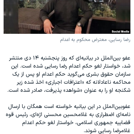
دنبال کنید
مستندها
فرهنگ و زندگی
حقوق شهروندی
انتخابات ریاست جمهوری آمریکا ۲۰۲۴
اقتصادی
حمله جمهوری اسلامی به اسرائیل
رمز مهسا
علم و فناوری
رضا رسایی، معترض محکوم به اعدام
زبانهای مختلف
اسرائیل در جنگ
ورزش زنان در ایران
عفو بین‌الملل در بیانیه‌ای که روز پنجشنبه ۱۴ دی منتشر
گالری عکس
اعتراضات زن، زندگی، آزادی
شد، خواستار لغو حکم اعدام رضا رسایی شده است. این
آرشیو پخش زنده
مجموعه مستندهای دادخواهی
سازمان حقوق بشری می‌گوید حکم اعدام او پس از یک
محاکمه ناعادلانه که «اعترافات اجباری» اخذ شده زیر
تریبونال مردمی آبان ۹۸
شکنجه او را به عنوان «شواهد» پذیرفت، صادر شده است.
دادگاه حمید نوری
چهل سال گروگان‌گیری
عفوبین‌الملل در این بیانیه‌ خواسته است همگان با ارسال
نامه‌ای اضطراری به غلامحسین محسنی اژه‌ای، رئیس قوه
قانون شفافیت دارائی کادر رهبری ایران
قضاییه جمهوری اسلامی، خواستار لغو حکم اعدام
اعتراضات مردمی آبان ۹۸
غلامرضا رسایی شوند.