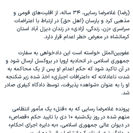
اسرائیل در جنگ
(رضا) غلامرضا رسایی، ۳۴ ساله، از اقلیت‌های قومی و
نرگس محمدی برنده جایزه نوبل صلح
مذهبی کرد و یارسان (اهل حق) در ارتباط با اعتراضات
همایش محافظه‌کاران آمریکا «سی‌پک»
سراسری «زن، زندگی، آزادی» در زندان دیزل آباد استان
صفحه‌های ویژه
کرمانشاه در معرض خطر اعدام قرار دارد.
سفر پرزیدنت ترامپ به چین
عفوبین‌الملل خواسته است این دادخواهی به سفارت
جمهوری اسلامی در اتحادیه اروپا در بروکسل ارسال شود و
در آن تاکید شود که حکم اعدام او پس از یک محاکمه به
شدت ناعادلانه که «اعترافات اجباری» اخذ شده زیر شکنجه
او را به عنوان «شواهد» پذیرفت، توسط دادگاه کیفری صادر
شد.
پرونده غلامرضا رسایی که به «قتل» یک مأمور انتظامی
متهم شده در روز یک‌شنبه ۱۰ دی با تایید حکم «قصاص»
در دیوان عالی جمهوری اسلامی، «به دایره اجرای احکام»