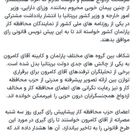
اسرائیل در جنگ
از چنین پیمان خوبی محروم بمانند». وزرای دارایی، وزیر
نرگس محمدی برنده جایزه نوبل صلح
امور خارجه و وزیر کشور بریتانیا با انتشار یادداشت مشترکی
همایش محافظه‌کاران آمریکا «سی‌پک»
در یکی از روزنامه های ملی کشور از نمایندگان محافظه کار
پارلمان کشور خواسته اند تا به این پیش نویس قانونی رای
صفحه‌های ویژه
موافق بدهند.
سفر پرزیدنت ترامپ به چین
شکاف بین گروه های مختلف پارلمان و کابینه آقای کامرون
به یکی از چالش های جدی دولت بریتانیا بدل شده است.
برخی از تحلیلگران ترفندهای آقای کامرون برای برقراری
توازن بین ارائه تصویر پیشرفته و مدرنی از حزب محافظه
کار و نیز رعایت نگرانی های اعضای محافظه کار و مخالف
ازدواج همجنسگرایان درون حزبی را غیرممکن خوانده اند.
اعضای حزب محافظه کار پیشاپیش رای گیری روز سه شنبه
مصرانه از آقای کامرون خواستند تا رای گیری در مورد این
طرح قانونی را به تاخیر بیاندازد. آن ها هشدار داده اند که