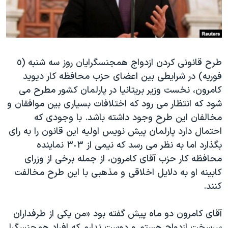
دنبال کنید
مستندها
فرهنگ و زندگی
حقوق شهروندی
انتخابات ریاست جمهوری آمریکا ۲۰۲۴
اقتصادی
حمله جمهوری اسلامی به اسرائیل
طرح قانونی کردن ازدواج همجنسگرایان روز سه شنبه (٥
رمز مهسا
علم و فناوری
فوریه) در شرایطی بین اعضای حزب محافظه کار دیوید
زبانهای مختلف
اسرائیل در جنگ
ورزش زنان در ایران
کامرون، نخست وزیر بریتانیا در پارلمان کشور مطرح می
گالری عکس
اعتراضات زن، زندگی، آزادی
شود که انتظار می رود که اختلافات بسیاری بین موافقان و
مخالفان این طرح وجود داشته باشد. با وجودی که
آرشیو پخش زنده
مجموعه مستندهای دادخواهی
احتمال دارد پارلمان پیش نویس اولیه این قانون را به رای
تریبونال مردمی آبان ۹۸
بگذارد اما به نظر می رسد که نیمی از ٣٠٣ نماینده
دادگاه حمید نوری
محافظه کار حزب آقای کامرون، از جمله برخی از وزرای
کابینه او به دلایل اخلاقی و مذهبی با این طرح مخالفت
چهل سال گروگان‌گیری
کنند.
قانون شفافیت دارائی کادر رهبری ایران
اعتراضات مردمی آبان ۹۸
آقای کامرون دو ماه پیش گفته بود «من یکی از طرفداران
سرسخت ازدواج هستم و دوست ندارم که افراد همجنسگرا