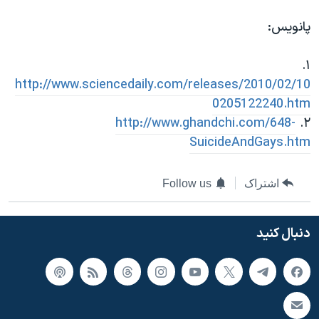
پانويس:
۱.
http://www.sciencedaily.com/releases/2010/02/10
0205122240.htm
http://www.ghandchi.com/648-
۲.
SuicideAndGays.htm
اشتراک
Follow us
دنبال کنید