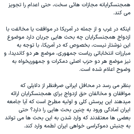
همجنسگرايانه مجازات هائی سخت، حتی اعدام را تجويز
دنبال کنید
مستندها
فرهنگ و زندگی
می کند.
حقوق شهروندی
انتخابات ریاست جمهوری آمریکا ۲۰۲۴
اقتصادی
حمله جمهوری اسلامی به اسرائیل
اينکه در غرب و از جمله در آمريکا در موافقت يا مخالفت با
ازدواج همجنسگرايان چه بحث هايی جريان دارد موضوع
رمز مهسا
علم و فناوری
اين نوشتار نيست، بخصوص که در آمریکا، با توجه به
زبانهای مختلف
اسرائیل در جنگ
ورزش زنان در ایران
مبارزات انتخاباتی ریاست جمهوری، موضع هر دو کاندیدا، و
گالری عکس
اعتراضات زن، زندگی، آزادی
نیز موضع هر دو حزب اصلی دمکرات و جمهوریخواه به
وضوح اعلام شده است.
آرشیو پخش زنده
مجموعه مستندهای دادخواهی
تریبونال مردمی آبان ۹۸
بنظر می رسد در محافل ايرانی صرفنظر از دلایلی که
دادگاه حمید نوری
موافقان و مخالفان حق ازدواج برای همجنسگرايان ارائه
میدهند این پرسش کلی و اولیه مطرح است که آیا جامعه
چهل سال گروگان‌گیری
ايران آمادگی ورود به چنين بحث هايی را دارد؟ حتی
قانون شفافیت دارائی کادر رهبری ایران
بعضی ها معتقدند که وارد شدن به این بحث ها می تواند
اعتراضات مردمی آبان ۹۸
به جنبش دموکراسی خواهی ايران لطمه وارد کند.