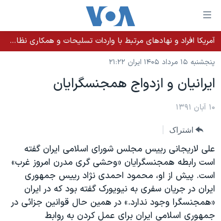
ینکهای
ابل
سترسی
آمریکا افراد و نهادهای مرتبط با واردات تسلیحات و همکاری نظامی کوبا را تحریم کرد
خانه
هش
پنجشنبه ۱۵ مرداد ۱۴۰۵ ایران ۲۱:۲۲
نسخه سبک وب‌سایت
ه
ايرانيان و ازدواج همجنسگرايان
حتوای
موضوع ها
صلی
برنامه های تلویزیونی
۱۰ آبان ۱۳۹۱
ایران
هش
جدول برنامه ها
ه
آمریکا
اشتراک
فحه
صفحه‌های ویژه
جهان
علی لاريجانی رييس مجلس شورای اسلامی ايران گفته
صلی
فرکانس‌های صدای آمریکا
ورزشی
جام جهانی ۲۰۲۶
است رابطه همجنسگرايان «وحشی گری مدرن امروز غرب»
هش
است. پیش از او، محمود احمدی نژاد ريیس جمهوری
پخش رادیویی
ه
گزیده‌ها
عملیات خشم حماسی
ایران در جریان سفری به نیویورک گفته بود که در ایران
ستجو
۲۵۰سالگی آمریکا
ویژه برنامه‌ها
«همجنسگرا وجود ندارد.» در همین حال قوانين جزائی در
یادگیری زبان انگلیسی
ویدیوها
بایگانی برنامه‌های تلویزیونی
جمهوری اسلامی ايران برای عمل کردن به روابط