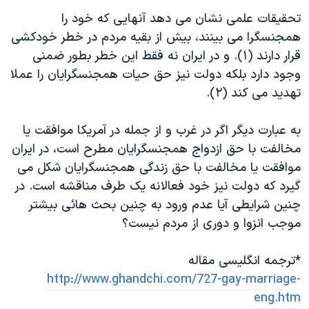
اسرائیل در جنگ
تحقیقات علمی نشان می دهد آنهايی که خود را
نرگس محمدی برنده جایزه نوبل صلح
همجنسگرا می بينند، بيش از بقيه مردم در خطر خودکشی
همایش محافظه‌کاران آمریکا «سی‌پک»
قرار دارند (۱). و در ايران نه فقط اين خطر بطور ضمنی
وجود دارد بلکه دولت نیز حق حيات همجنسگرايان را عملا
صفحه‌های ویژه
تهديد می کند (۲).
سفر پرزیدنت ترامپ به چین
به عبارت ديگر اگر در غرب و از جمله در آمريکا موافقت يا
مخالفت با حق ازدواج همجنسگرايان مطرح است، در ايران
موافقت يا مخالفت با حق زندگی همجنسگرايان شکل می
گیرد که دولت نيز خود فعالانه يک طرف مناقشه است. در
چنين شرايطی آيا عدم ورود به چنین بحث هائی بيشتر
موجب انزوا و دوری از مردم نيست؟
*ترجمه انگليسی مقاله
http://www.ghandchi.com/727-gay-marriage-
eng.htm