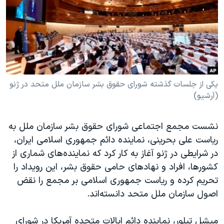
دنبال کنید
مستندها
فرهنگ و زندگی
حقوق شهروندی
انتخابات ریاست جمهوری آمریکا ۲۰۲۴
اقتصادی
حمله جمهوری اسلامی به اسرائیل
رمز مهسا
علم و فناوری
زبانهای مختلف
اسرائیل در جنگ
ورزش زنان در ایران
یکی از جلسات گذشته شورای حقوق بشر سازمان ملل متحد در ژنو
(آرشیو)
گالری عکس
اعتراضات زن، زندگی، آزادی
آرشیو پخش زنده
مجموعه مستندهای دادخواهی
نشست مجمع اجتماعی شورای حقوق بشر سازمان ملل به
تریبونال مردمی آبان ۹۸
ریاست علی بحرینی، نماینده دائم جمهوری اسلامی ایران،
در شرایطی در ژنو آغاز به کار کرد که نماینده‌های شماری از
دادگاه حمید نوری
کشورها، افراد و نهادهای حامی حقوق بشر، این رویداد را
چهل سال گروگان‌گیری
تحریم کرده و ریاست جمهوری اسلامی بر مجمع را نقض
قانون شفافیت دارائی کادر رهبری ایران
اصول سازمان ملل متحد دانسته‌اند.
اعتراضات مردمی آبان ۹۸
میشل تیلور، نماینده دائم ایالات متحده آمریکا در شورای