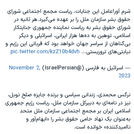
شرم آور!عامل این جنایات، ریاست مجمع اجتماعی شورای
حقوق بشر سازمان ملل را بر عهده می‌گیرد.هر ثانیه در
شورای حقوق بشر به ریاست نماینده جمهوری جنایتکار
اسلامی، توهین به ده‌ها هزار ایرانی، اسرائیلی و دیگر
بی‌گناهان از سراسر جهان خواهد بود که قربانی این رژیم و
نیابتی‌های تروریستی…
pic.twitter.com/kzZ10b4dvh
— اسرائیل به فارسی (@IsraelPersian)
November 2,
2023
نرگس محمدی، زندانی سیاسی و برنده جایزه صلح نوبل،
نیز در نامه‌ای به دبیر‌کل سازمان ملل، ریاست رژیم جمهوری
اسلامی ایران بر مجمع اجتماعی سازمان ملل متحد
به‌عنوان یک نهاد حامی حقوق بشر را «ابهام‌آور و
ناامیدکننده» خوانده است.