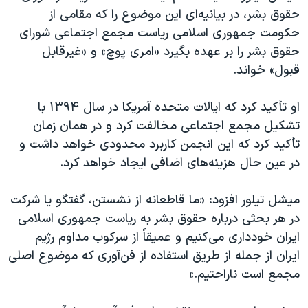
اسرائیل در جنگ
حقوق بشر، در بیانیه‌ای این موضوع را که مقامی از
نرگس محمدی برنده جایزه نوبل صلح
حکومت جمهوری اسلامی ریاست مجمع اجتماعی شورای
حقوق بشر را بر عهده بگیرد «امری پوچ» و «غیرقابل
همایش محافظه‌کاران آمریکا «سی‌پک»
قبول» خواند.
صفحه‌های ویژه
سفر پرزیدنت ترامپ به چین
او تأکید کرد که ایالات متحده آمریکا در سال ۱۳۹۴ با
تشکیل مجمع اجتماعی مخالفت کرد و در همان زمان
تأکید کرد که این انجمن کاربرد محدودی خواهد داشت و
در عین حال هزینه‌های اضافی ایجاد خواهد کرد.
میشل تیلور افزود: «ما قاطعانه از نشستن، گفتگو یا شرکت
در هر بحثی درباره حقوق بشر به ریاست جمهوری اسلامی
ایران خودداری می‌کنیم و عمیقاً از سرکوب مداوم رژیم
ایران از جمله از طریق استفاده از فن‌آوری که موضوع اصلی
مجمع است ناراحتیم.»