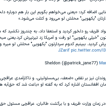
کنایی اضافه کرد: «یعنی می‌خواهم بگویم این بار هم دوباره دل
ارتان "یکهویی" محلش لو می‌رود و کتلت می‌شود.»
اد ظریف رو دلخور کردید و استعفا داد، به چندروز نکشید ک
تون "خیلی یکهویی" لو رفت و آمریکا زد تیرتپرش کرد.یعنی میخو
رش کردید. ببینیم کدوم سردارتون "یکهویی" محلش لو میره و
pic.twitter.com/
Mar
روندان نیز بر نقض «ضعف، بی‌مسئولیتی، و ناکارآمدی عراقچی
ان افغانستان اشاره کرد که به گفته او «باعث شد که حق‌آبه هی
در زمان وزارت ظریف و با برگشت طالبان، عراقچی مسئول حق‌آب