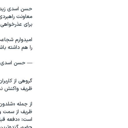
حسن اسدی زیدآب
معاونت راهبردی
برای عذرخواهی ا
امیدوارم شجاعت
را هم داشته باش
— حسن اسدی زیدآبادی
گروهی از کاربرا
ظریف واکنش نش
از جمله «شلدون»
ظریف از سمت وز
است: «دفعه قبل
حضور گنده‌ترین 