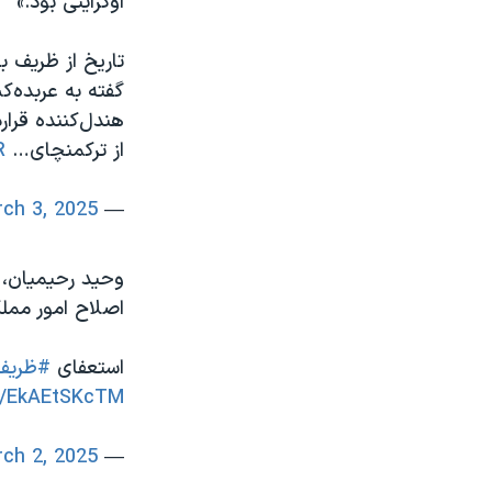
اوکراینی بود.»
تاریخ از ظریف 
از ترکمنچای…
R
ch 3, 2025
— Amir Moghadam (@amirmoghadam_ir)
وحید رحیمیان، ک
اصلاح امور ممل
استعفای
#ظریف
om/EkAEtSKcTM
ch 2, 2025
— Vahid.Rahimian (@vahidrahimian)