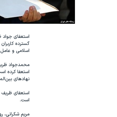
نرگس محمدی برنده جایزه نوبل صلح
همایش محافظه‌کاران آمریکا «سی‌پک»
صفحه‌های ویژه
سفر پرزیدنت ترامپ به چین
استعفای جواد ظر
گسترده کاربران 
اسلامی و عامل ا
محمدجواد ظریف 
استعفا کرده است
نهادهای بین‌ال
استعفای ظریف و
است.
مریم شکرانی، رو