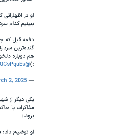
او در اظهاراتی 
ببینیم کدام سرد
دفعه قبل که جو
گنده‌ترین سردار
هم دوباره دلخو
I3QCsPquEs
@JZarif
:)
ch 2, 2025
— Sheldon (@patrick_jane77)
یکی دیگر از شه
مذاکرات با حاکم
برود.»
او توضیح داد: «