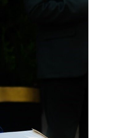
مستندها
فرهنگ و زندگی
حقوق شهروندی
انتخابات ریاست جمهوری آمریکا ۲۰۲۴
اقتصادی
حمله جمهوری اسلامی به اسرائیل
رمز مهسا
علم و فناوری
اسرائیل در جنگ
ورزش زنان در ایران
گالری عکس
اعتراضات زن، زندگی، آزادی
آرشیو پخش زنده
مجموعه مستندهای دادخواهی
تریبونال مردمی آبان ۹۸
دادگاه حمید نوری
چهل سال گروگان‌گیری
قانون شفافیت دارائی کادر رهبری ایران
اعتراضات مردمی آبان ۹۸
اسرائیل در جنگ