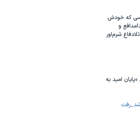
:کسی که خودش
افتخار میکند!مدافع و
 ۲۰ساله با چینقرارداد ۲۰ساله با ونزوئلادفاع شرم‌اور
پایان امید به
شد_رفت