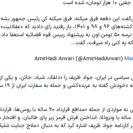
مان» شده است.
ی‌گفت این دفعه فرق میکنه، فرق میکنه کی رئیس جمهور بشه
چشم بستید رو کشته‌های ۹۶ و ۹۸ و ۱۴۰۱، باز رفتید رای دادید که
مذاکره کنه، دلار نرسه ۵۰ تومن.اون به پیشنهاد رییس قوه قضائیه استعفا 
ه یه کتی راه میرفت، گفت…
Mar
 سیاسی در ایران، جواد ظریف را «دلقک، شیاد، خائن، و یکی از 
در تاریخ نام
چین، قرارداد ۲۰ ساله با ونزوئلا، انداختن فرش قرمز زیر پای طالبان، و افتخا
کارنامه جواد ظریف اشاره کرد که به دنبال «علاج جنایت شلی