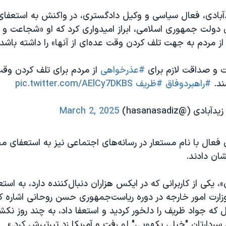
ادی، فعال سیاسی و وکیل دادگستری، در واکنش به استعفای 
 دولت جمهوری اسلامی، ابراز امیدواری کرد که او «شجاعت و 
ز مردم به جهت تلف کردن وقت عده‌ای از آنها» را داشته باشد.
 و صداقت لازم برای
#عذرخواهی
از مردم برای تلف کردن وقت 
ند.
#راهبردوفاق
#ظریف
pic.twitter.com/AElCy7DKBS
 (@hasanasadiz)
March 2, 2025
ن فعال با نام مستعار در رسانه‌های اجتماعی نیز به استعفای 
ان دادند.
، یکی از کاربرانی که در ایکس هزاران دنبال‌کننده دارد، به اس
ارت امور خارجه در دوره ریاست‌جمهوری حسن روحانی اشاره کر
 که جواد ظریف را دلخور کردید و استعفا داد، به چند روز نک
سردارتان "خیلی یکهویی" لو رفت و آمریکا زد تیرتپرش کرد.»