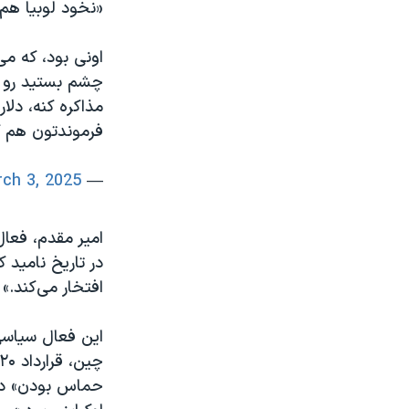
«نخود لوبیا هم جفتی ۱۰ هزار تو
اونی بود، که م
فرموندتون هم ک
ch 3, 2025
— AmirHadi Anvari (@AmirHadiAnvari)
امیر مقدم، فعال
افتخار می‌کند.»
حماس بودن» در 