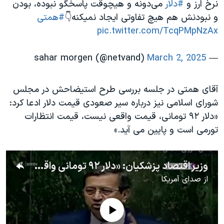
نرخ ارز و
#دلار
می‌دونه و هیچوقت پاسخگو نبوده، بودن
و نبودنش هم هیچ تفاوتی ایجاد نمیکنه👇
#همتی
pic.twitter.com/TcqPMpNzAx
March 2, 2025
— sahar morgen (@netvand)
آقای همتی در جلسه بررسی طرح استیضاحش در مجلس
شورای اسلامی نیز درباره سیر صعودی قیمت دلار ادعا کرد:
«دلار ۹۲ تومانی، قیمت واقعی نیست، قیمت انتظارات
تورمی است و پایین می آید.»
وزیر اقتصاد پزشکیان: «دلار ۹۲ تومانی واقعی نیست و پایین می‌آید»
از
صدای آمریکا
No media source currently available