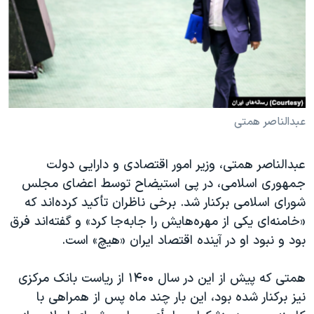
دنبال کنید
مستندها
فرهنگ و زندگی
حقوق شهروندی
انتخابات ریاست جمهوری آمریکا ۲۰۲۴
اقتصادی
حمله جمهوری اسلامی به اسرائیل
رمز مهسا
علم و فناوری
زبانهای مختلف
اسرائیل در جنگ
ورزش زنان در ایران
عبدالناصر همتی
گالری عکس
اعتراضات زن، زندگی، آزادی
عبدالناصر همتی، وزیر امور اقتصادی و دارایی دولت
آرشیو پخش زنده
مجموعه مستندهای دادخواهی
جمهوری اسلامی، در پی استیضاح توسط اعضای مجلس
تریبونال مردمی آبان ۹۸
شورای اسلامی برکنار شد. برخی ناظران تأکید کرده‌اند که
دادگاه حمید نوری
«خامنه‌ای یکی از مهره‌هایش را جابه‌جا کرد» و گفته‌اند فرق
بود و نبود او در آینده اقتصاد ایران «هیچ» است.
چهل سال گروگان‌گیری
قانون شفافیت دارائی کادر رهبری ایران
همتی که پیش از این در سال ۱۴۰۰ از ریاست بانک مرکزی
اعتراضات مردمی آبان ۹۸
نیز برکنار شده بود، این بار چند ماه پس از همراهی با