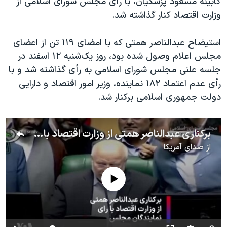
کابینه مسعود پزشکیان، با رأی مجلس شورای اسلامی از
اسرائیل در جنگ
وزارت اقتصاد کنار گذاشته شد.
نرگس محمدی برنده جایزه نوبل صلح
همایش محافظه‌کاران آمریکا «سی‌پک»
استیضاح عبدالناصر همتی که با امضای ۱۱۹ تن از اعضای
مجلس اعلام وصول شده بود، روز یک‌شنبه ۱۲ اسفند در
صفحه‌های ویژه
جلسه علنی مجلس شورای اسلامی به رأی گذاشته شد و با
سفر پرزیدنت ترامپ به چین
رأی عدم اعتماد ۱۸۲ نماینده، وزیر امور اقتصاد و دارایی
دولت جمهوری اسلامی برکنار شد.
برکناری عبدالناصر همتی از وزارت اقتصاد با رای نمایندگان مجلس
از
صدای آمریکا
No media source currently available
Auto