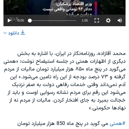
Auto
0:00
1:05
240p
دانلود
360p
480p
360p
240p
Auto
480p
محمد آقازاده، روزنامه‌نگار در ایران، با اشاره به بخش
دیگری از اظهارات همتی در جلسه استیضاح نوشت: «همتی
720p
1080p
720p
می‌گوید در پنج ماه ۸۵۰ هزار میلیارد تومان مالیات از مردم
1080p
گرفته و ۷۳ درصد بودجه از این راه تامین می‌شود.» این
آدم نمی‌داند وقتی خدمات رفاهی دولت به صفر نزدیک
می‌شود این رقم برای مردم نشانه رسوایی اوست و باید از
خجالت بمیرد به جای افتخار کردن. مالیات از مردم نه از
نهادها حکومتی.»
#همتی
می گوید در پنج ماه 850 هزار میلیارد تومان