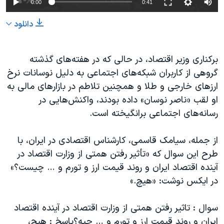
0:00
0:41
240p
دانلود
360p
480p
360p
240p
Auto
480p
برکناری وزیر اقتصاد، در حالی که در هفته‌های گذشته
گروهی از کاربران شبکه‌های اجتماعی به دلیل نوسانات نرخ
720p
1080p
720p
ارزهای خارجی و طلا و همچنین تلاطم در بازارهای مالی به
1080p
او لقب «ناصر نوسان» داده بودند، واکنش‌هایی در
رسانه‌های اجتماعی برانگیخته است.
از جمله، سیامک قاسمی، کارشناس اقتصادی در ایران، با
طرح این سوال که «تأثیر رفتن همتی از وزارت اقتصاد در
آینده اقتصاد ایران و روند قیمت ارز و تورم و … چیست؟»
در ایکس نوشت: «هیچ.»
سوال : تاثیر رفتن همتی از وزارت اقتصاد در آینده اقتصاد
ایران و روند قیمت ارز و تورم و … چیه؟پاسخ : هیچ،