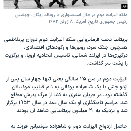
ملکه الیزابت دوم در حال اسب‌سواری با رونالد ریگان، چهلمین
رئیس جمهوری تاریخ آمریکا. ٨ ژوئن ١٩٨٢
بریتانیا تحت فرمانروایی ملکه الیزابت دوم دوران پرتلاطمی
همچون جنگ سرد، رونق‌ها و رکودهای اقتصادی،
درگیری‌ها در ایرلند شمالی، تاسیس اتحادیه اروپا، و برگزیت
را پشت سر گذاشت.
الیزابت دوم در سن ٢۵ سالگی یعنی تنها چهار سال پس از
ازدواجش با یک شاهزاده یونانی به نام فیلیپ مونتباتن
گذشته بود، در جریان سفری به کنیا از مرگ پدرش مطلع
شد. مراسم تاجگذاری او یک سال بعد در سال ۱۹۵٣ برگزار
شد و نزدیک به ٢٠ میلیون بریتانیایی شاهد آن بودند.
حاصل ازدواج الیزابت دوم و شاهزاده مونتباتن فرزند به