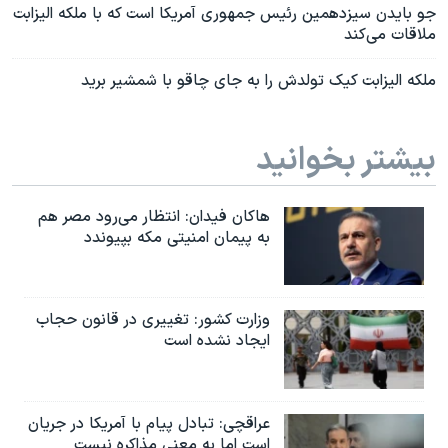
جو بایدن سیزدهمین رئیس جمهوری آمریکا است که با ملکه الیزابت
ملاقات می‌کند
ملکه الیزابت کیک تولدش را به جای چاقو با شمشیر برید
بیشتر بخوانید
هاکان فیدان: انتظار می‌رود مصر هم
به پیمان امنیتی مکه بپیوندد
وزارت کشور: تغییری در قانون حجاب
ایجاد نشده است
عراقچی: تبادل پیام با آمریکا در جریان
است اما به معنی مذاکره نیست