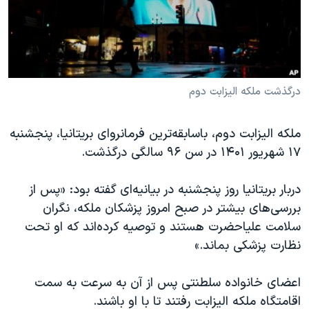
دنبال کنید
مستندها
فرهنگ و زندگی
حقوق شهروندی
انتخابات ریاست جمهوری آمریکا ۲۰۲۴
اقتصادی
حمله جمهوری اسلامی به اسرائیل
رمز مهسا
علم و فناوری
درگذشت ملکه الیزابت دوم
زبانهای مختلف
اسرائیل در جنگ
ورزش زنان در ایران
ملکه الیزابت دوم، باسابقه‌ترین فرمانروای بریتانیا، پنجشنبه
گالری عکس
اعتراضات زن، زندگی، آزادی
۱۷ شهریور ۱۴۰۱ در سن ۹۶ سالگی درگذشت.
آرشیو پخش زنده
مجموعه مستندهای دادخواهی
دربار بریتانیا روز پنجشنبه در بیانیه‌ای گفته بود: «پس از
تریبونال مردمی آبان ۹۸
بررسی‌های بیشتر در صبح امروز پزشکان ملکه، نگران
دادگاه حمید نوری
سلامت علیاحضرت هستند و توصیه کرده‌اند که او تحت
چهل سال گروگان‌گیری
نظارت پزشکی بماند.»
قانون شفافیت دارائی کادر رهبری ایران
اعضای خانواده سلطنتی پس از آن به سرعت به سمت
اعتراضات مردمی آبان ۹۸
اقامتگاه ملکه الیزابت رفتند تا با او باشند
.