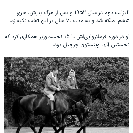
اسرائیل در جنگ
الیزابت دوم در سال ۱۹۵۲ و پس از مرگ پدرش، جرج
نرگس محمدی برنده جایزه نوبل صلح
ششم، ملکه شد و به مدت ٧٠ سال بر این تخت تکیه زد.
همایش محافظه‌کاران آمریکا «سی‌پک»
صفحه‌های ویژه
او در دوره فرمانروایی‌اش با ۱۵ نخست‌وزیر همکاری کرد که
نخستین آنها وینستون چرچیل بود.
سفر پرزیدنت ترامپ به چین