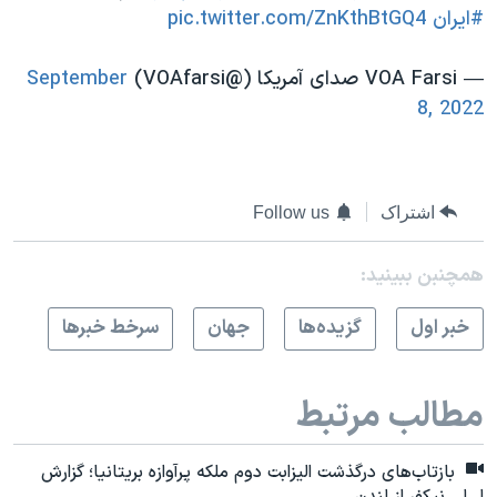
#ایران
pic.twitter.com/ZnKthBtGQ4
— VOA Farsi صدای آمریکا (@VOAfarsi)
September
8, 2022
اشتراک
Follow us
همچنبن ببینید:
خبر اول
گزيده‌ها
جهان
سرخط خبرها
مطالب مرتبط
بازتاب‌های درگذشت الیزابت دوم ملکه پرآوازه بریتانیا؛ گزارش
لی‌لی نیکفر از لندن